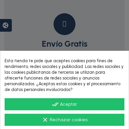
group_work
Envío Gratis
Para los pedidos superiores a 150€
Esta tienda te pide que aceptes cookies para fines de
rendimiento, redes sociales y publicidad. Las redes sociales y
las cookies publicitarias de terceros se utilizan para
ofrecerte funciones de redes sociales y anuncios
personalizados. ¿Aceptas estas cookies y el procesamiento
de datos personales involucrados?
done_all
Aceptar
RENTING DE 12
clear
Rechazar cookies
HASTA 60 MESES