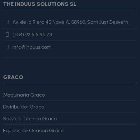
THE INDUUS SOLUTIONS SL
value=$imagesJson|cat:'"'}{assign var="imagesJson"
value=$imagesJson|cat:$image.url}{assign var="imagesJson"
value=$imagesJson|cat:'"'} {else} {assign var="imagesJson"
Av. de la Riera 40 Nave A, 08960, Sant Just Desvern
value=$imagesJson|cat:', "'}{assign var="imagesJson"
value=$imagesJson|cat:$image.url}{assign var="imagesJson"
(+34) 93 515 94 78
value=$imagesJson|cat:'"'} {/if} {/foreach}
"review": { "@type":
"Review", "author": { "@type": "Person", "name": "Alfonso
info@induus.com
Martínez" }, "reviewRating": { "@type": "Rating", "ratingValue":
4, "bestRating": 5 }, "reviewBody": "Este producto es excelente,
lo recomiendo totalmente." }
GRACO
Maquinaria Graco
Distribuidor Graco
Servicio Técnico Graco
Equipos de Ocasión Graco