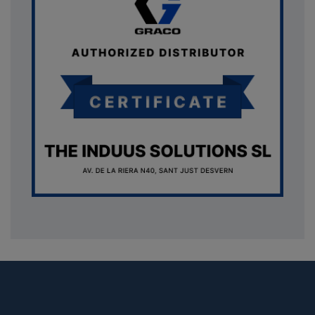
{* Construimos la lista de imágenes como un string válido
JSON *} {assign var="imagesJson" value=""} {foreach
from=$product.images item=image} {if
$smarty.foreach.image.first} {assign var="imagesJson"