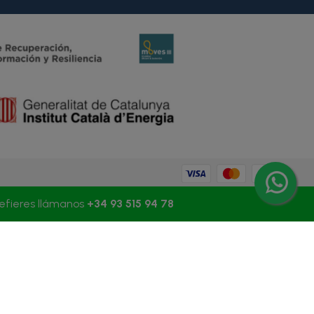
refieres llámanos
+34 93 515 94 78