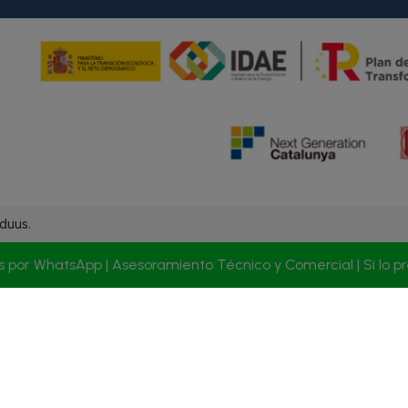
duus.
s por WhatsApp | Asesoramiento Técnico y Comercial | Si lo p