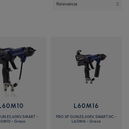
L60M10
L60M16
GUN,ES,60KV,SMART -
PRO XP GUN,ES,60KV,SMART,HC -
60M10 - Graco
L60M16 - Graco