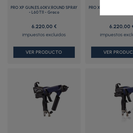
PRO XP GUN,ES,60KV,ROUND SPRAY
PRO XP GUN,ES,60KV,WB
- L60T11 - Graco
Graco
6.220,00 €
6.220,00 
VER PRODUCTO
VER PRODU