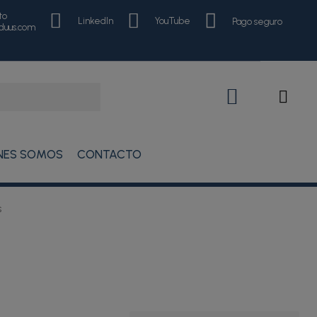
to
LinkedIn
YouTube
Pago seguro
nduus.com
NES SOMOS
CONTACTO
s