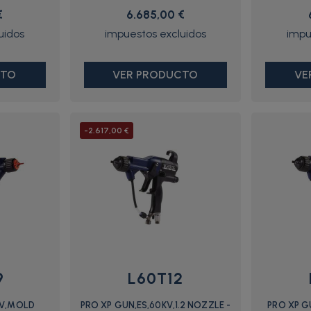
€
6.685,00 €
CTO
VER PRODUCTO
VE
-2.617,00 €
9
L60T12
KV,MOLD
PRO XP GUN,ES,60KV,1.2 NOZZLE -
PRO XP GU