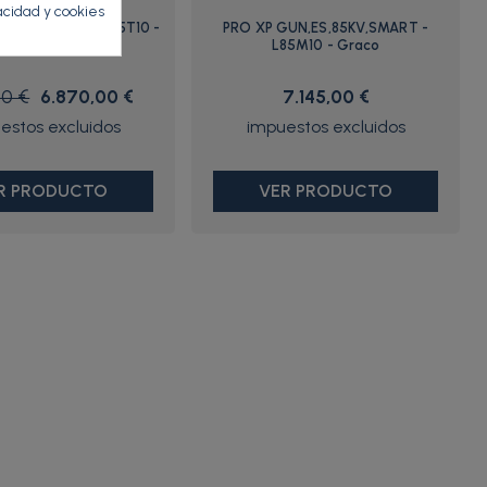
vacidad y cookies
,ES,85KV,AA - H85T10 -
PRO XP GUN,ES,85KV,SMART -
Graco
L85M10 - Graco
00 €
6.870,00 €
7.145,00 €
R PRODUCTO
VER PRODUCTO