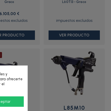
Graco
L60T13 - Graco
6.105,00 €
R PRODUCTO
VER PRODUCTO
€
les y
para ofrecerte
 el
ceptar
H85T10
L85M10