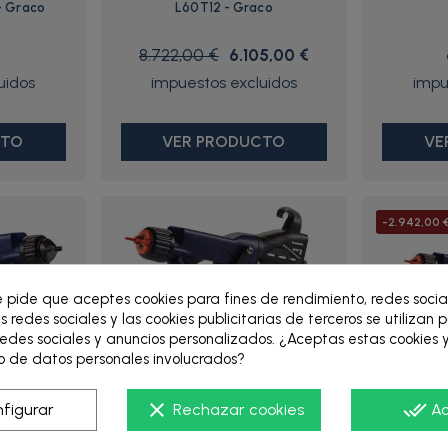
- Graco
L60T12 - Graco
8.722,00 €
6.105,00 €
CTO
VER PRODUCTO
VE
-2.942,00 
e pide que aceptes cookies para fines de rendimiento, redes socia
s redes sociales y las cookies publicitarias de terceros se utilizan 
edes sociales y anuncios personalizados. ¿Aceptas estas cookies y
 de datos personales involucrados?
clear
done_all
figurar
Rechazar cookies
A
8
H85M10