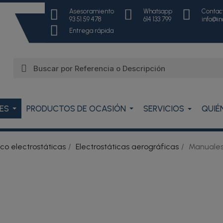
Asesoramiento
Whatsapp
Contac
93 51 59 478
614 133 799
info@i
Entrega rápida
ES
PRODUCTOS DE OCASIÓN
SERVICIOS
QUIÉ
aco electrostáticas
Electrostáticas aerográficas
Manuale