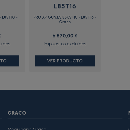
0
L85T16
 L85T10 -
PRO XP GUN,ES,85KV,HC - L85T16 -
Graco
€
6.570,00 €
CTO
VER PRODUCTO
SON *} {assign var="imagesJson" value=""} {foreach from=$pr
var="imagesJson" value=$imagesJson|cat:$image.url}{assign v
magesJson" value=$imagesJson|cat:$image.url}{assign var="ima
me": "Alfonso Martínez" }, "reviewRating": { "@type": "Rating", "
GRACO
Maquinaria Graco