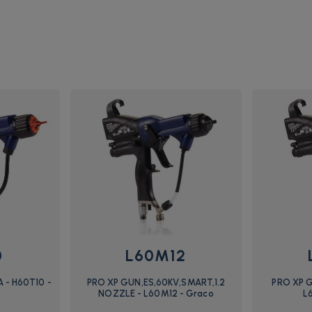
0
L60M12
 - H60T10 -
PRO XP GUN,ES,60KV,SMART,1.2
PRO XP 
NOZZLE - L60M12 - Graco
L