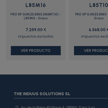
L85M16
L85T1
PRO XP GUN,ES,85KV,SMART,HC -
PRO XP GUN,ES,85KV -
L85M16 - Graco
Graco
7.259,00 €
6.568,00 
VER PRODUCTO
VER PRODU
{* Construimos la lista de imágenes como un string válido J
{assign var="imagesJson" value=$imagesJson|cat:'"'}{assign 
var="imagesJson" value=$imagesJson|cat:', "'}{assign var="i
"review": { "@type": "Review", "author": { "@type": "Person", "na
THE INDUUS SOLUTIONS SL
es excelente, lo recomiendo totalmente." }
Av. de la Riera 40 Nave A, 08960, Sant Just