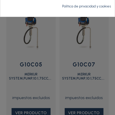
Política de privacidad y cookies
G10C05
G10C07
MERKUR
MERKUR
SYSTEM,PUMP,10:1,75CC,CART,STD
SYSTEM,PUMP,10:1,75CC,CART,S
- G10C05 - Graco
- G10C07 - Graco
VER PRODUCTO
VER PRODUCTO