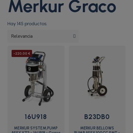
Merkur Graco
Hay 145 productos.
-220,00 €
16U918
B23DB0
MERKUR SYSTEM,PUMP
MERKUR BELLOWS
ASSY,X72 - 16U918 - Graco
PUMP,ASSY,100CC,SMT -