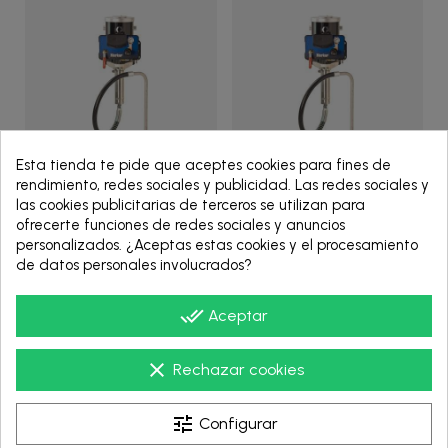
Esta tienda te pide que aceptes cookies para fines de
rendimiento, redes sociales y publicidad. Las redes sociales y
las cookies publicitarias de terceros se utilizan para
G10C01
G10C03
ofrecerte funciones de redes sociales y anuncios
personalizados. ¿Aceptas estas cookies y el procesamiento
MERKUR
MERKUR
de datos personales involucrados?
SYSTEM,PUMP,10:1,75CC,CART,STD
SYSTEM,PUMP,10:1,75CC,CART,S
- G10C01 - Graco
- G10C03 - Graco
done_all
Aceptar
clear
Rechazar cookies
VER PRODUCTO
VER PRODUCTO
tune
Configurar