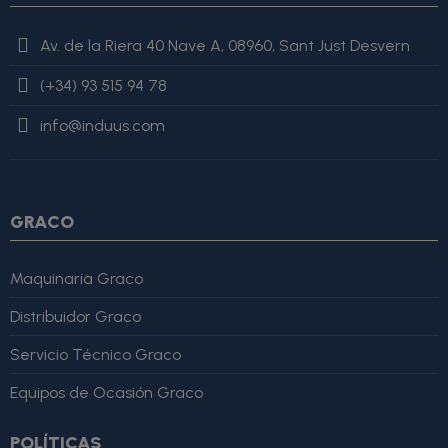
value=$imagesJson|cat:$image.url}{assign var="imagesJson"
value=$imagesJson|cat:'"'} {else} {assign var="imagesJson"
Av. de la Riera 40 Nave A, 08960, Sant Just Desvern
value=$imagesJson|cat:', "'}{assign var="imagesJson"
value=$imagesJson|cat:$image.url}{assign var="imagesJson"
(+34) 93 515 94 78
value=$imagesJson|cat:'"'} {/if} {/foreach}
"review": { "@type":
"Review", "author": { "@type": "Person", "name": "Alfonso
info@induus.com
Martínez" }, "reviewRating": { "@type": "Rating", "ratingValue":
4, "bestRating": 5 }, "reviewBody": "Este producto es excelente,
lo recomiendo totalmente." }
GRACO
Maquinaria Graco
Distribuidor Graco
Servicio Técnico Graco
Equipos de Ocasión Graco
POLÍTICAS