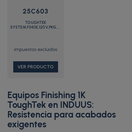
25C603
TOUGHTEK
SYSTEM,F340E,120V,PKG,REMOTE,UK
- 25C603 - Graco
VER PRODUCTO
Equipos Finishing 1K
ToughTek en INDUUS:
Resistencia para acabados
exigentes