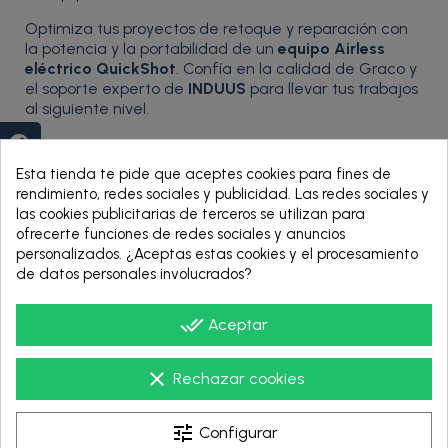
Optimiza tus proyectos de retoque y reparación con
la potencia y la portabilidad de un
equipo Airless
eléctrico QuickShot
. Confía en la calidad de Graco y
el soporte experto de
INDUUS
para llevar tus trabajos
al siguiente nivel.
group_work
Esta tienda te pide que aceptes cookies para fines de
rendimiento, redes sociales y publicidad. Las redes sociales y
las cookies publicitarias de terceros se utilizan para
ofrecerte funciones de redes sociales y anuncios
personalizados. ¿Aceptas estas cookies y el procesamiento
de datos personales involucrados?
done_all
Aceptar
clear
Rechazar cookies
tune
Configurar