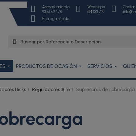
Asesoramiento
Whatsapp
Contac
93 51 59 478
614 133 799
info@i
Entrega rápida
ES
PRODUCTOS DE OCASIÓN
SERVICIOS
QUIÉ
adores Binks
Reguladores Aire
Supresores de sobrecarga
sobrecarga