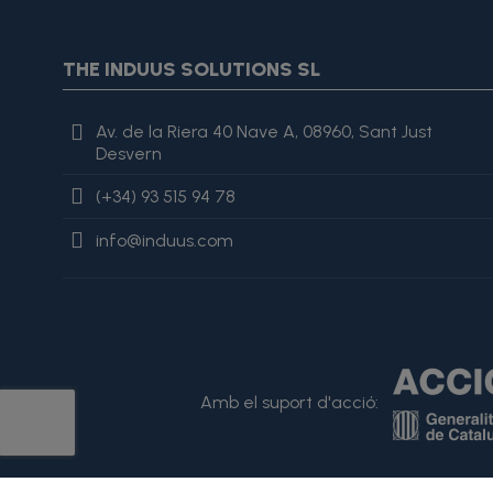
{assign var="imagesJson" value=$imagesJson|cat:'"'}{assign 
var="imagesJson" value=$imagesJson|cat:', "'}{assign var="i
"review": { "@type": "Review", "author": { "@type": "Person", "na
THE INDUUS SOLUTIONS SL
es excelente, lo recomiendo totalmente." }
Av. de la Riera 40 Nave A, 08960, Sant Just
Desvern
(+34) 93 515 94 78
info@induus.com
Amb el suport d'acció: