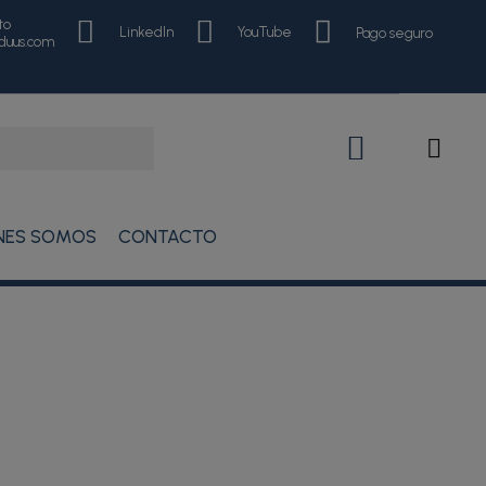
to
LinkedIn
YouTube
Pago seguro
nduus.com
NES SOMOS
CONTACTO