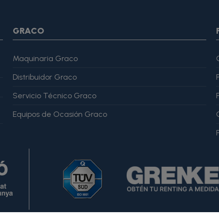
var="imagesJson" value=$imagesJson|cat:$image.url}{assign v
magesJson" value=$imagesJson|cat:$image.url}{assign var="ima
me": "Alfonso Martínez" }, "reviewRating": { "@type": "Rating", "
GRACO
Maquinaria Graco
Distribuidor Graco
Servicio Técnico Graco
Equipos de Ocasión Graco