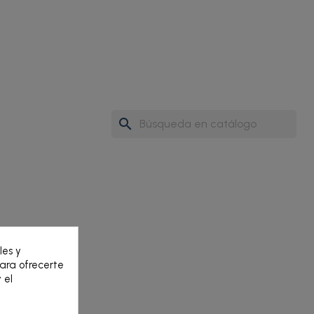
search
les y
para ofrecerte
 el