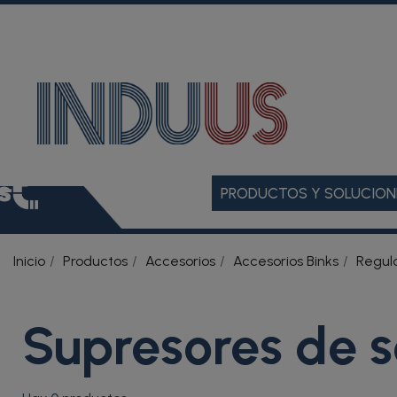
PRODUCTOS Y SOLUCION
Inicio
Productos
Accesorios
Accesorios Binks
Regul
Supresores de 