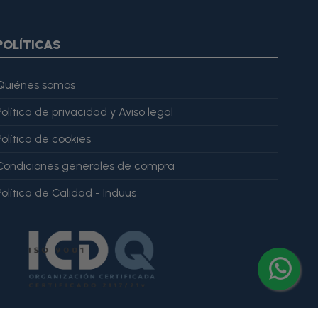
ar="imagesJson" value=$imagesJson|cat:'"'} {else} {assign
gesJson" value=$imagesJson|cat:'"'} {/if} {/foreach}
ratingValue": 4, "bestRating": 5 }, "reviewBody": "Este producto
POLÍTICAS
Quiénes somos
Política de privacidad y Aviso legal
Política de cookies
Condiciones generales de compra
Política de Calidad - Induus