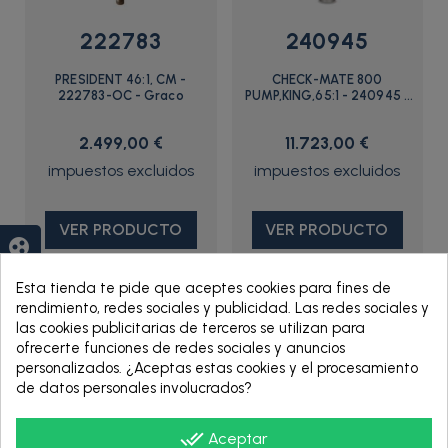
222783
240945
PRESIDENT 46:1, CM -
CHECK-MATE 800
222783-OC - Graco
PUMP,KING,65:1 - 240945 -
Graco
2.499,00 €
11.723,00 €
VER PRODUCTO
VER PRODUCTO
group_work
Esta tienda te pide que aceptes cookies para fines de
rendimiento, redes sociales y publicidad. Las redes sociales y
las cookies publicitarias de terceros se utilizan para
ofrecerte funciones de redes sociales y anuncios
personalizados. ¿Aceptas estas cookies y el procesamiento
de datos personales involucrados?
done_all
Aceptar