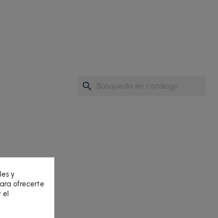
search
les y
para ofrecerte
 el