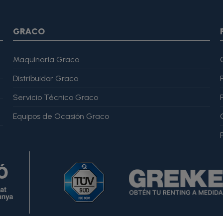
var="imagesJson" value=$imagesJson|cat:$image.url}{assign v
magesJson" value=$imagesJson|cat:$image.url}{assign var="ima
me": "Alfonso Martínez" }, "reviewRating": { "@type": "Rating", "
GRACO
Maquinaria Graco
Distribuidor Graco
Servicio Técnico Graco
Equipos de Ocasión Graco