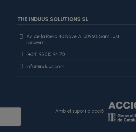
{assign var="imagesJson" value=$imagesJson|cat:'"'}{assign 
var="imagesJson" value=$imagesJson|cat:', "'}{assign var="i
"review": { "@type": "Review", "author": { "@type": "Person", "na
THE INDUUS SOLUTIONS SL
es excelente, lo recomiendo totalmente." }
Av. de la Riera 40 Nave A, 08960, Sant Just
Desvern
(+34) 93 515 94 78
info@induus.com
Amb el suport d'acció: