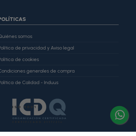
ar="imagesJson" value=$imagesJson|cat:'"'} {else} {assign
gesJson" value=$imagesJson|cat:'"'} {/if} {/foreach}
ratingValue": 4, "bestRating": 5 }, "reviewBody": "Este producto
POLÍTICAS
Quiénes somos
Política de privacidad y Aviso legal
Política de cookies
Condiciones generales de compra
Política de Calidad - Induus