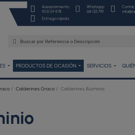
Asesoramiento
Whatsapp
Contac
93 51 59 478
614 133 799
info@i
Entrega rápida
ES
PRODUCTOS DE OCASIÓN
SERVICIOS
QUIÉ
raco
Calderines Graco
Calderines Aluminio
minio