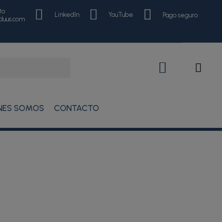
to
LinkedIn
YouTube
Pago seguro
nduus.com
NES SOMOS
CONTACTO