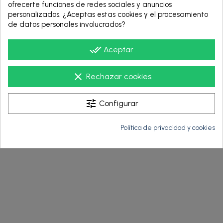
pistola Ultra-Lite
. Confía en la tecnología de Graco y
ofrecerte funciones de redes sociales y anuncios
el soporte experto de
INDUUS
para llevar tus
personalizados. ¿Aceptas estas cookies y el procesamiento
proyectos al siguiente nivel.
de datos personales involucrados?
done_all
Aceptar
clear
Rechazar cookies
tune
Configurar
Política de privacidad y cookies