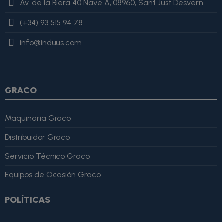
Av. de la Riera 40 Nave A, 08960, Sant Just Desvern
value=$imagesJson|cat:', "'}{assign var="imagesJson"
value=$imagesJson|cat:$image.url}{assign var="imagesJson"
(+34) 93 515 94 78
value=$imagesJson|cat:'"'} {/if} {/foreach}
"review": { "@type":
"Review", "author": { "@type": "Person", "name": "Alfonso
info@induus.com
Martínez" }, "reviewRating": { "@type": "Rating", "ratingValue":
4, "bestRating": 5 }, "reviewBody": "Este producto es excelente,
lo recomiendo totalmente." }
GRACO
Maquinaria Graco
Distribuidor Graco
Servicio Técnico Graco
Equipos de Ocasión Graco
POLÍTICAS