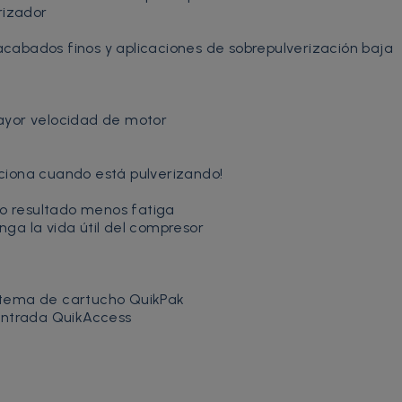
erizador
 acabados finos y aplicaciones de sobrepulverización baja
ayor velocidad de motor
unciona cuando está pulverizando!
mo resultado menos fatiga
ga la vida útil del compresor
stema de cartucho QuikPak
 entrada QuikAccess