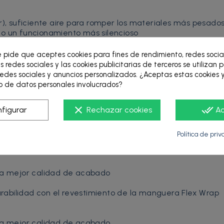
 bar), suficiente aire para romper los materiales más pesado
do un funcionamiento más silencioso
l aire, lo que prolonga la vida útil de los componentes c
0
e pide que aceptes cookies para fines de rendimiento, redes socia
s redes sociales y las cookies publicitarias de terceros se utilizan 
acabado superiores
edes sociales y anuncios personalizados. ¿Aceptas estas cookies y
istola
 de datos personales involucrados?
clear
done_all
figurar
Rechazar cookies
A
Política de pri
n ProConnect
 la mejor calidad de acabado
rabilidad con el revestimiento de la manguera Flex Wrap
 la mejor calidad de acabado