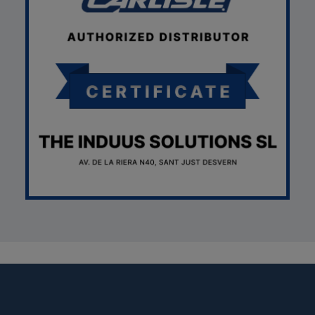
SON *} {assign var="imagesJson" value=""} {foreach from=$pr
var="imagesJson" value=$imagesJson|cat:$image.url}{assign v
magesJson" value=$imagesJson|cat:$image.url}{assign var="ima
me": "Alfonso Martínez" }, "reviewRating": { "@type": "Rating", "