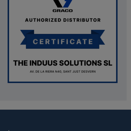
oduct.images item=image} {if $smarty.foreach.image.first}
ar="imagesJson" value=$imagesJson|cat:'"'} {else} {assign
gesJson" value=$imagesJson|cat:'"'} {/if} {/foreach}
ratingValue": 4, "bestRating": 5 }, "reviewBody": "Este producto