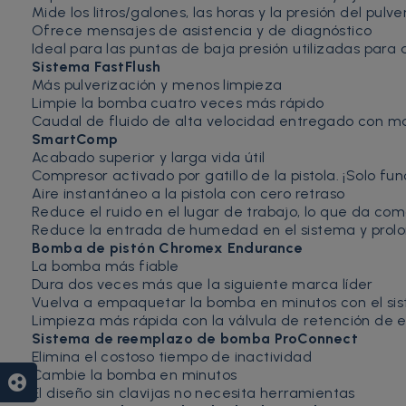
Mide los litros/galones, las horas y la presión del pulv
Ofrece mensajes de asistencia y de diagnóstico
Ideal para las puntas de baja presión utilizadas para
Sistema FastFlush
Más pulverización y menos limpieza
Limpie la bomba cuatro veces más rápido
Caudal de fluido de alta velocidad entregado con m
SmartComp
Acabado superior y larga vida útil
Compresor activado por gatillo de la pistola. ¡Solo f
Aire instantáneo a la pistola con cero retraso
Reduce el ruido en el lugar de trabajo, lo que da co
Reduce la entrada de humedad en el sistema y prolon
Bomba de pistón Chromex Endurance
La bomba más fiable
Dura dos veces más que la siguiente marca líder
Vuelva a empaquetar la bomba en minutos con el si
Limpieza más rápida con la válvula de retención de
Sistema de reemplazo de bomba ProConnect
Elimina el costoso tiempo de inactividad
Cambie la bomba en minutos
group_work
El diseño sin clavijas no necesita herramientas