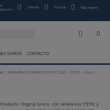
to
LinkedIn
YouTube
Pago seguro
nduus.com
NES SOMOS
CONTACTO
do
FINISHPRO II SPRAYER,595,PC,CEE - 17E912 - Graco
Producto Original Graco, con referencia 17E912 y