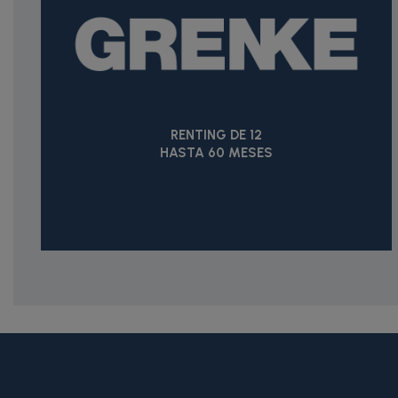
RENTING DE 12
HASTA 60 MESES
{* Construimos la lista de imágenes como un string válido J
{assign var="imagesJson" value=$imagesJson|cat:'"'}{assign 
var="imagesJson" value=$imagesJson|cat:', "'}{assign var="i
"review": { "@type": "Review", "author": { "@type": "Person", "na