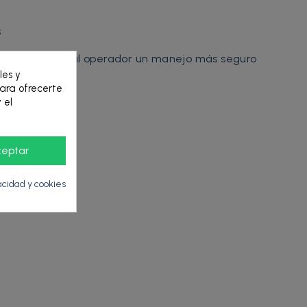
s
ríticos y brinda al operador un manejo más seguro
les y
para ofrecerte
 el
ceptar
vacidad y cookies