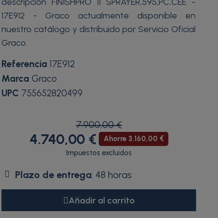
descripción FINISHPRO II SPRAYER,595,PC,CEE -
17E912 - Graco actualmente disponible en
nuestro catálogo y distribuido por Servicio Oficial
Graco.
Referencia
17E912
Marca
Graco
UPC
755652820499
7.900,00 €
4.740,00 €
Ahorre 3.160,00 €
Impuestos excluidos
Plazo de entrega
: 48 horas
Añadir al carrito