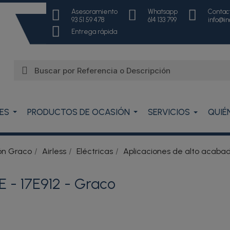
Asesoramiento
Whatsapp
Contac
93 51 59 478
614 133 799
info@i
Entrega rápida
ES
PRODUCTOS DE OCASIÓN
SERVICIOS
QUIÉ
ón Graco
Airless
Eléctricas
Aplicaciones de alto acaba
 - 17E912 - Graco