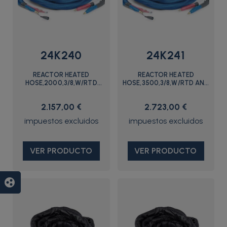
24K240
24K241
REACTOR HEATED
REACTOR HEATED
HOSE,2000,3/8,W/RTD
HOSE,3500,3/8,W/RTD AND
AND SG - 24K240 - Graco
SG - 24K241 - Graco
2.157,00 €
2.723,00 €
VER PRODUCTO
VER PRODUCTO
group_work