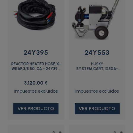
24Y395
24Y553
REACTOR HEATED HOSE,X-
HUSKY
WRAP,3/8,50',CA - 24Y395
SYSTEM,CART,1050A-
- Graco
E,SP/SP/SP/5B - 24Y553 -
Graco
3.120,00 €
VER PRODUCTO
VER PRODUCTO