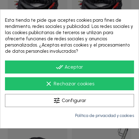
Esta tienda te pide que aceptes cookies para fines de
rendimiento, redes sociales y publicidad. Las redes sociales y
las cookies publicitarias de terceros se utilizan para
ofrecerte funciones de redes sociales y anuncios
24Y240
24Y241
personalizados. ¿Aceptas estas cookies y el procesamiento
de datos personales involucrados?
REACTOR HEATED HOSE,X-
REACTOR HEATED HOSE,X-
WRAP,3/8,50',RT - 24Y240
WRAP,3/8,50',RT - 24Y241 -
done_all
Aceptar
- Graco
Graco
2.315,00 €
2.950,00 €
clear
Rechazar cookies
tune
Configurar
VER PRODUCTO
VER PRODUCTO
Política de privacidad y cookies