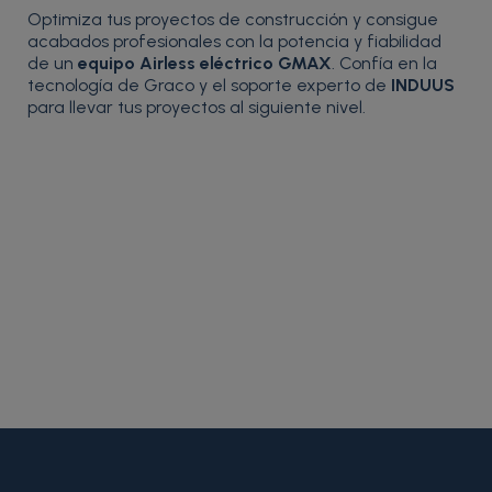
Optimiza tus proyectos de construcción y consigue
acabados profesionales con la potencia y fiabilidad
de un
equipo Airless eléctrico GMAX
. Confía en la
tecnología de Graco y el soporte experto de
INDUUS
para llevar tus proyectos al siguiente nivel.
{* Construimos la lista de imágenes como un string válido
JSON *} {assign var="imagesJson" value=""} {foreach
from=$product.images item=image} {if