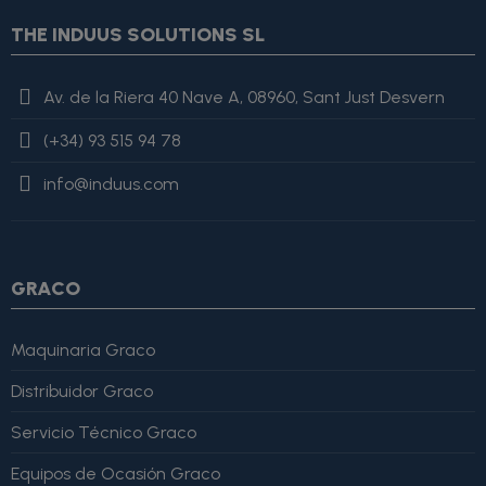
$smarty.foreach.image.first} {assign var="imagesJson"
THE INDUUS SOLUTIONS SL
value=$imagesJson|cat:'"'}{assign var="imagesJson"
value=$imagesJson|cat:$image.url}{assign var="imagesJson"
value=$imagesJson|cat:'"'} {else} {assign var="imagesJson"
Av. de la Riera 40 Nave A, 08960, Sant Just Desvern
value=$imagesJson|cat:', "'}{assign var="imagesJson"
value=$imagesJson|cat:$image.url}{assign var="imagesJson"
(+34) 93 515 94 78
value=$imagesJson|cat:'"'} {/if} {/foreach}
"review": { "@type":
"Review", "author": { "@type": "Person", "name": "Alfonso
info@induus.com
Martínez" }, "reviewRating": { "@type": "Rating", "ratingValue":
4, "bestRating": 5 }, "reviewBody": "Este producto es excelente,
lo recomiendo totalmente." }
GRACO
Maquinaria Graco
Distribuidor Graco
Servicio Técnico Graco
Equipos de Ocasión Graco