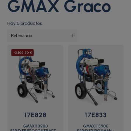
GMAX Graco
Hay 6 productos.
-3.109,50 €
17E828
17E833
GMAX II 3900
GMAX II 5900
SPRAYER,PROCONTRACTOR
SPRAYER,IRONMAN -