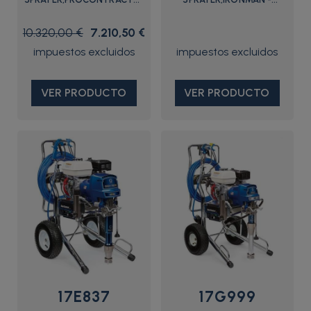
- 17E828 - Graco
17E833 - Graco
10.320,00 €
7.210,50 €
VER PRODUCTO
VER PRODUCTO
17E837
17G999