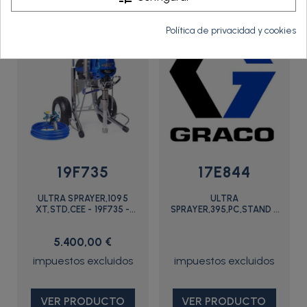
Política de privacidad y cookies
19F735
17E844
ULTRA SPRAYER,1095
ULTRA
XT,STD,CEE - 19F735 -
SPRAYER,395,PC,STAND -
Graco
17E844 - Graco
5.400,00 €
VER PRODUCTO
VER PRODUCTO