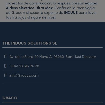
proyectos de construcción, la respuesta es un
equipo
Airless eléctrico Ultra Max
. Confía en la tecnología
de Graco y el soporte experto de
INDUUS
para llevar
tus trabajos al siguiente nivel.
{* Construimos la lista de imágenes como un string válido
JSON *} {assign var="imagesJson" value=""} {foreach
from=$product.images item=image} {if
$smarty.foreach.image.first} {assign var="imagesJson"
THE INDUUS SOLUTIONS SL
value=$imagesJson|cat:'"'}{assign var="imagesJson"
value=$imagesJson|cat:$image.url}{assign var="imagesJson"
value=$imagesJson|cat:'"'} {else} {assign var="imagesJson"
Av. de la Riera 40 Nave A, 08960, Sant Just Desvern
value=$imagesJson|cat:', "'}{assign var="imagesJson"
value=$imagesJson|cat:$image.url}{assign var="imagesJson"
(+34) 93 515 94 78
value=$imagesJson|cat:'"'} {/if} {/foreach}
"review": { "@type":
"Review", "author": { "@type": "Person", "name": "Alfonso
info@induus.com
Martínez" }, "reviewRating": { "@type": "Rating", "ratingValue":
4, "bestRating": 5 }, "reviewBody": "Este producto es excelente,
lo recomiendo totalmente." }
GRACO