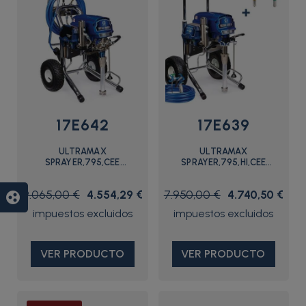
17E642
17E639
ULTRAMAX
ULTRAMAX
SPRAYER,795,CEE
SPRAYER,795,HI,CEE
7/7,PROCONTRACTOR -
7/7,STANDARD - 17E639 -
17E642 - Graco
Graco
9.065,00 €
4.554,29 €
7.950,00 €
4.740,50 €
group_work
VER PRODUCTO
VER PRODUCTO