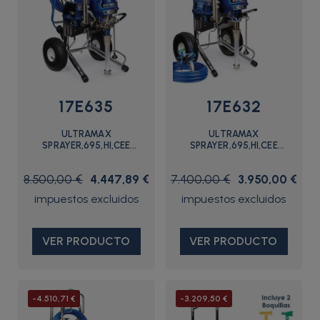
17E635
17E632
ULTRAMAX
ULTRAMAX
SPRAYER,695,HI,CEE
SPRAYER,695,HI,CEE
7/7,PRO - 17E635 - Graco
7/7,STANDARD - 17E632 -
Graco
8.500,00 €
4.447,89 €
7.400,00 €
3.950,00 €
VER PRODUCTO
VER PRODUCTO
-4.510,71 €
-3.209,50 €