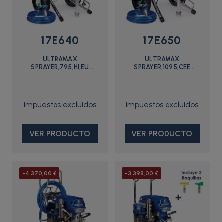
17E640
17E650
ULTRAMAX
ULTRAMAX
SPRAYER,795,HI,EU
SPRAYER,1095,CEE
MULTI,STD - 17E640 -
7/7,IRONMAN - 17E650 -
Graco
Graco
VER PRODUCTO
VER PRODUCTO
-4.370,00 €
-3.398,00 €