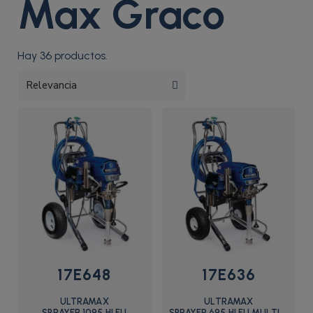
Max Graco
Hay 36 productos.
17E648
17E636
ULTRAMAX
ULTRAMAX
SPRAYER,1095,HI,EU
SPRAYER,695,HI,EU,MULTICORD,