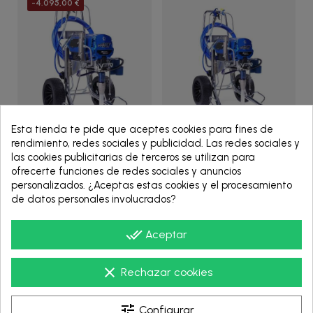
-4.095,00 €
Esta tienda te pide que aceptes cookies para fines de
rendimiento, redes sociales y publicidad. Las redes sociales y
19F736
20B955
las cookies publicitarias de terceros se utilizan para
ofrecerte funciones de redes sociales y anuncios
ULTRA SPRAYER,1095
ULTRA SPRAYER,1095
personalizados. ¿Aceptas estas cookies y el procesamiento
XT,PRO,CEE - 19F736 -
XT,PRO,MULTI - 20B955 -
de datos personales involucrados?
Graco
Graco
10.195,00 €
6.100,00 €
done_all
Aceptar
clear
Rechazar cookies
VER PRODUCTO
VER PRODUCTO
tune
Configurar