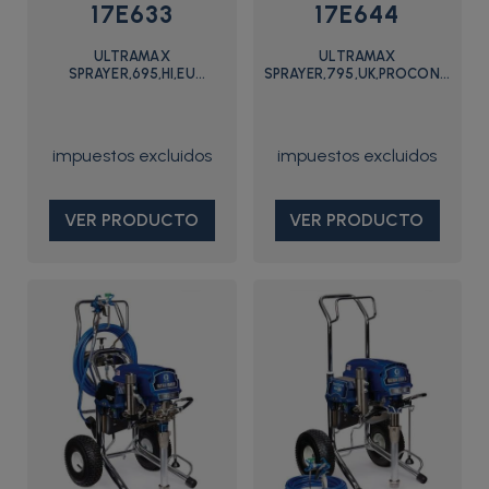
17E633
17E644
ULTRAMAX
ULTRAMAX
SPRAYER,695,HI,EU
SPRAYER,795,UK,PROCONTRAC
MULTI,STD - 17E633 -
- 17E644 - Graco
Graco
VER PRODUCTO
VER PRODUCTO