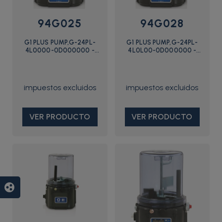
94G025
94G028
G1 PLUS PUMP,G-24PL-
G1 PLUS PUMP,G-24PL-
4L0000-0D000000 -
4L0L00-0D000000 -
94G025 - Graco
94G028 - Graco
VER PRODUCTO
VER PRODUCTO
group_work