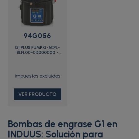
94G056
G1 PLUS PUMP,G-ACPL-
8LFL00-0D000000 -
94G056 - Graco
VER PRODUCTO
Bombas de engrase G1 en
INDUUS: Solución para