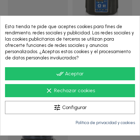
94G068
94G052
Esta tienda te pide que aceptes cookies para fines de
rendimiento, redes sociales y publicidad. Las redes sociales y
G1 STANDARD PUMP,G-
G1 PLUS PUMP,G-ACPL-
las cookies publicitarias de terceros se utilizan para
ACNC-8L0A00-LD000000
4L0L00-0D000000 -
ofrecerte funciones de redes sociales y anuncios
- 94G068 - Graco
94G052 - Graco
personalizados. ¿Aceptas estas cookies y el procesamiento
de datos personales involucrados?
done_all
Aceptar
VER PRODUCTO
VER PRODUCTO
clear
Rechazar cookies
tune
Configurar
Política de privacidad y cookies