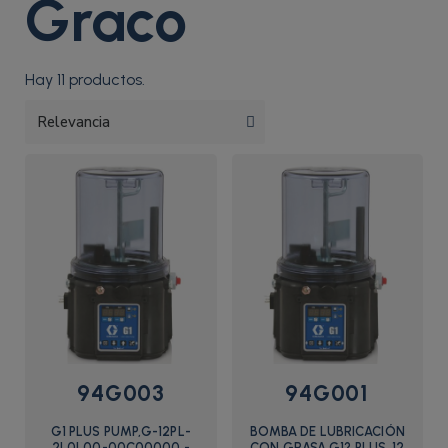
Graco
Hay 11 productos.
94G003
94G001
G1 PLUS PUMP,G-12PL-
BOMBA DE LUBRICACIÓN
2L0L00-00C00000 -
CON GRASA G1? PLUS, 12