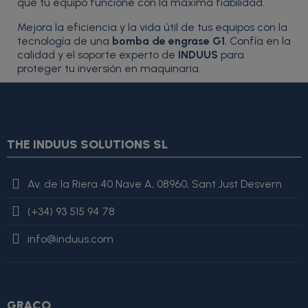
que tu equipo funcione con la máxima fiabilidad.
Mejora la eficiencia y la vida útil de tus equipos con la
tecnología de una
bomba de engrase G1
. Confía en la
calidad y el soporte experto de
INDUUS
para
proteger tu inversión en maquinaria.
{* Construimos la lista de imágenes como un string válido
JSON *} {assign var="imagesJson" value=""} {foreach
from=$product.images item=image} {if
$smarty.foreach.image.first} {assign var="imagesJson"
THE INDUUS SOLUTIONS SL
value=$imagesJson|cat:'"'}{assign var="imagesJson"
value=$imagesJson|cat:$image.url}{assign var="imagesJson"
value=$imagesJson|cat:'"'} {else} {assign var="imagesJson"
Av. de la Riera 40 Nave A, 08960, Sant Just Desvern
value=$imagesJson|cat:', "'}{assign var="imagesJson"
value=$imagesJson|cat:$image.url}{assign var="imagesJson"
(+34) 93 515 94 78
value=$imagesJson|cat:'"'} {/if} {/foreach}
"review": { "@type":
"Review", "author": { "@type": "Person", "name": "Alfonso
info@induus.com
Martínez" }, "reviewRating": { "@type": "Rating", "ratingValue":
4, "bestRating": 5 }, "reviewBody": "Este producto es excelente,
lo recomiendo totalmente." }
GRACO