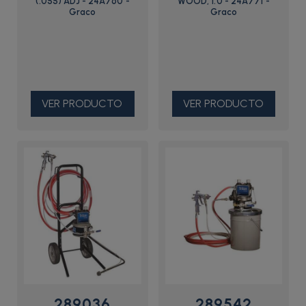
(.055) ADJ - 24A760 -
WOOD, 1.0 - 24A771 -
Graco
Graco
VER PRODUCTO
VER PRODUCTO
289036
289542