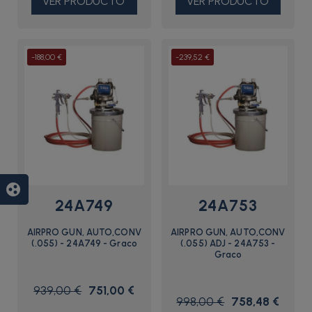
VER PRODUCTO
VER PRODUCTO
-188,00 €
-239,52 €
group_work
24A749
24A753
AIRPRO GUN, AUTO,CONV
AIRPRO GUN, AUTO,CONV
(.055) - 24A749 - Graco
(.055) ADJ - 24A753 -
Graco
939,00 €
751,00 €
998,00 €
758,48 €