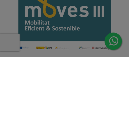
Copyright 2026 | Todos los derechos reservados de Induus.
Haz Click Ahora y Consúltenos por WhatsApp |
Asesoramiento Técnico y Comercial | Si lo prefieres
llámanos
+34 93 515 94 78