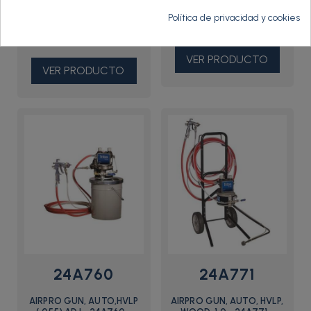
Política de privacidad y cookies
998,00 €
798,00 €
VER PRODUCTO
VER PRODUCTO
24A760
24A771
AIRPRO GUN, AUTO,HVLP
AIRPRO GUN, AUTO, HVLP,