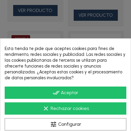
VER PRODUCTO
VER PRODUCTO
-200,00 €
Esta tienda te pide que aceptes cookies para fines de
rendimiento, redes sociales y publicidad. Las redes sociales y
las cookies publicitarias de terceros se utilizan para
ofrecerte funciones de redes sociales y anuncios
personalizados. ¿Aceptas estas cookies y el procesamiento
de datos personales involucrados?
done_all
Aceptar
24A769
24A756
clear
Rechazar cookies
AIRPRO GUN,
AIRPRO GUN, AUTO,HVLP
AUTO,CONV,STAIN -
(.055) - 24A756 - Graco
24A769 - Graco
tune
Configurar