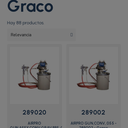
Graco
Hay 88 productos.
289020
289002
AIRPRO
AIRPRO GUN,CONV,.055 -
GUN,ASSY,CONV,GRAV,PPS,.055
289002 - Graco