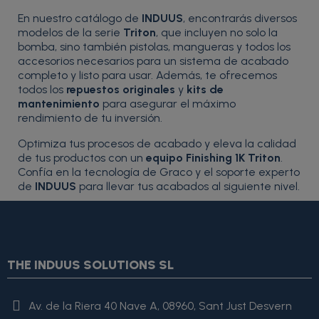
En nuestro catálogo de
INDUUS
, encontrarás diversos
modelos de la serie
Triton
, que incluyen no solo la
bomba, sino también pistolas, mangueras y todos los
accesorios necesarios para un sistema de acabado
completo y listo para usar. Además, te ofrecemos
todos los
repuestos originales
y
kits de
mantenimiento
para asegurar el máximo
rendimiento de tu inversión.
Optimiza tus procesos de acabado y eleva la calidad
de tus productos con un
equipo Finishing 1K Triton
.
Confía en la tecnología de Graco y el soporte experto
de
INDUUS
para llevar tus acabados al siguiente nivel.
{* Construimos la lista de imágenes como un string válido
JSON *} {assign var="imagesJson" value=""} {foreach
from=$product.images item=image} {if
$smarty.foreach.image.first} {assign var="imagesJson"
THE INDUUS SOLUTIONS SL
value=$imagesJson|cat:'"'}{assign var="imagesJson"
value=$imagesJson|cat:$image.url}{assign var="imagesJson"
value=$imagesJson|cat:'"'} {else} {assign var="imagesJson"
Av. de la Riera 40 Nave A, 08960, Sant Just Desvern
value=$imagesJson|cat:', "'}{assign var="imagesJson"