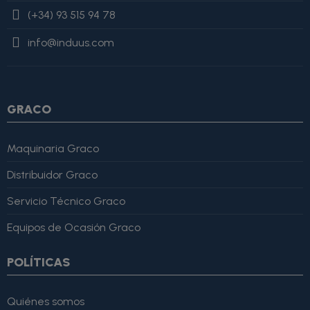
value=$imagesJson|cat:$image.url}{assign var="imagesJson"
(+34) 93 515 94 78
value=$imagesJson|cat:'"'} {/if} {/foreach}
"review": { "@type":
"Review", "author": { "@type": "Person", "name": "Alfonso
info@induus.com
Martínez" }, "reviewRating": { "@type": "Rating", "ratingValue":
4, "bestRating": 5 }, "reviewBody": "Este producto es excelente,
lo recomiendo totalmente." }
GRACO
Maquinaria Graco
Distribuidor Graco
Servicio Técnico Graco
Equipos de Ocasión Graco
POLÍTICAS
Quiénes somos