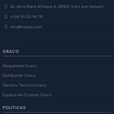
value=$imagesJson|cat:'"'} {else} {assign var="imagesJson"
Av. de la Riera 40 Nave A, 08960, Sant Just Desvern
value=$imagesJson|cat:', "'}{assign var="imagesJson"
value=$imagesJson|cat:$image.url}{assign var="imagesJson"
(+34) 93 515 94 78
value=$imagesJson|cat:'"'} {/if} {/foreach}
"review": { "@type":
"Review", "author": { "@type": "Person", "name": "Alfonso
info@induus.com
Martínez" }, "reviewRating": { "@type": "Rating", "ratingValue":
4, "bestRating": 5 }, "reviewBody": "Este producto es excelente,
lo recomiendo totalmente." }
GRACO
Maquinaria Graco
Distribuidor Graco
Servicio Técnico Graco
Equipos de Ocasión Graco
POLÍTICAS