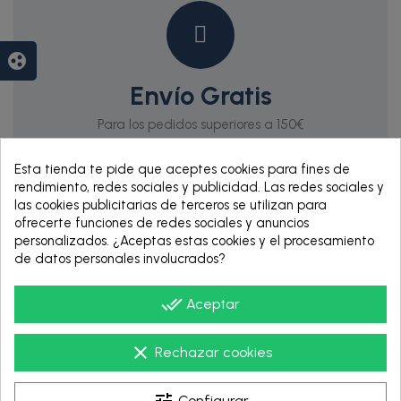
group_work
Envío Gratis
Para los pedidos superiores a 150€
Esta tienda te pide que aceptes cookies para fines de
rendimiento, redes sociales y publicidad. Las redes sociales y
las cookies publicitarias de terceros se utilizan para
ofrecerte funciones de redes sociales y anuncios
personalizados. ¿Aceptas estas cookies y el procesamiento
de datos personales involucrados?
done_all
Aceptar
RENTING DE 12
HASTA 60 MESES
clear
Rechazar cookies
tune
Configurar