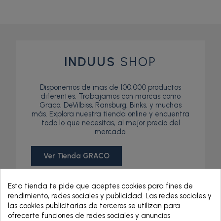
INDUUS
SHOP
Disponemos de mas de 100.000 productos
diferentes. Trabajamos con marcas como
Graco, DeVilbiss, Ransburg, Binks, y muchas
más. Explora nuestra tienda online y encuentra
todo lo que necesitas, al mejor precio del
mercado.
Ver Tienda GRACO
Esta tienda te pide que aceptes cookies para fines de
rendimiento, redes sociales y publicidad. Las redes sociales y
las cookies publicitarias de terceros se utilizan para
ofrecerte funciones de redes sociales y anuncios