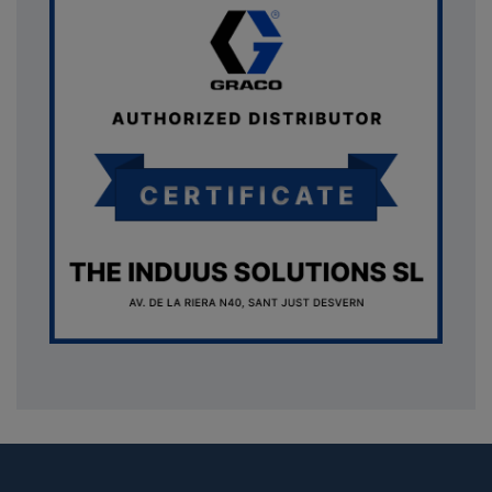
{* Construimos la lista de imágenes como un string válido
JSON *} {assign var="imagesJson" value=""} {foreach