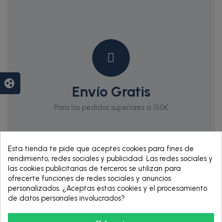
group_work
Envío Gratis
Para los pedidos superiores a 150€
Esta tienda te pide que aceptes cookies para fines de
rendimiento, redes sociales y publicidad. Las redes sociales y
las cookies publicitarias de terceros se utilizan para
ofrecerte funciones de redes sociales y anuncios
personalizados. ¿Aceptas estas cookies y el procesamiento
de datos personales involucrados?
RENTING DE 12