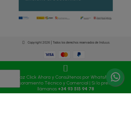
Copyright 2026 | Todos los derechos reservados de Induus.
Haz Click Ahora y Consúltenos por WhatsApp |
Asesoramiento Técnico y Comercial | Si lo prefieres
llámanos
+34 93 515 94 78