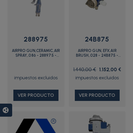
288975
24B875
AIRPRO GUN,CERAMIC,AIR
AIRPRO GUN, EFX,AIR
SPRAY,.086 - 288975 -
BRUSH,.028 - 24B875 -
Graco
Graco
1.440,00 €
1.152,00 €
VER PRODUCTO
VER PRODUCTO
group_work