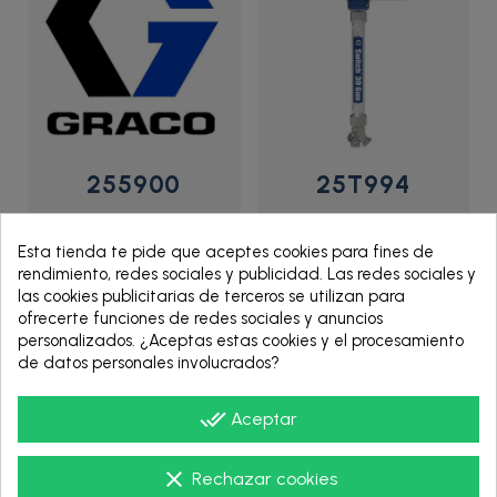
255900
25T994
MD2
DISPENSER,3D,SS,NO
VALVE,DISPENSE,1:1,ELITE -
SN,0,45,90,1 MAT - 25T994
Esta tienda te pide que aceptes cookies para fines de
255900 - Graco Oficial
- Graco
rendimiento, redes sociales y publicidad. Las redes sociales y
las cookies publicitarias de terceros se utilizan para
ofrecerte funciones de redes sociales y anuncios
personalizados. ¿Aceptas estas cookies y el procesamiento
de datos personales involucrados?
VER PRODUCTO
VER PRODUCTO
done_all
Aceptar
clear
Rechazar cookies