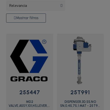
Mostrar filtros
255447
25T991
MD2
DISPENSER,3D,SS,NO
VALVE,ASSY,101,HS,LEVER,ELEC
SN,0,45,75,1 MAT - 25T991
- 255447 - Graco Oficial
- Graco