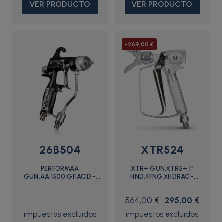
VER PRODUCTO
VER PRODUCTO
-269,00 €
26B504
XTR524
PERFORMAA
XTR+ GUN,XTR5+,1"
GUN,AA,1500,GF,ACID -
HND,4FNG,XHDRAC -
26B504 - Graco
XTR524 - Graco
564,00 €
295,00 €