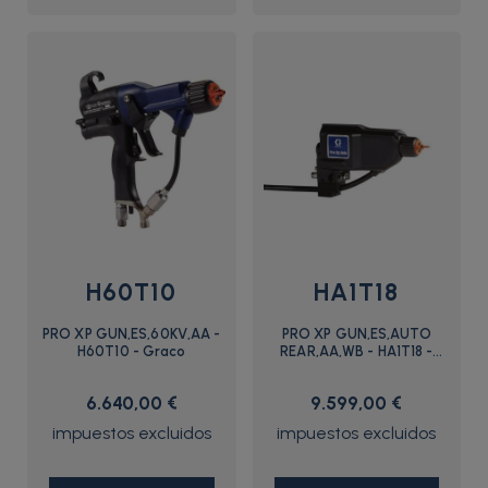
H60T10
HA1T18
PRO XP GUN,ES,60KV,AA -
PRO XP GUN,ES,AUTO
H60T10 - Graco
REAR,AA,WB - HA1T18 -
Graco
6.640,00 €
9.599,00 €