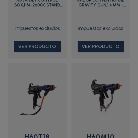
ADVANJET CONTROL
RAZOR CONVENTIONAL
BOX,HM-2600C,STAND
GRAVITY GUN,1.4 MM -
ALONE - 25B085 - Graco
288584 - Graco
VER PRODUCTO
VER PRODUCTO
H60T18
H60M10