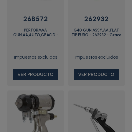
26B572
262932
PERFORMAA
G40 GUN,ASSY,AA ,FLAT
GUN,AA,AUTO,GF,ACID -
TIP EURO - 262932 - Graco
26B572 - Graco
VER PRODUCTO
VER PRODUCTO