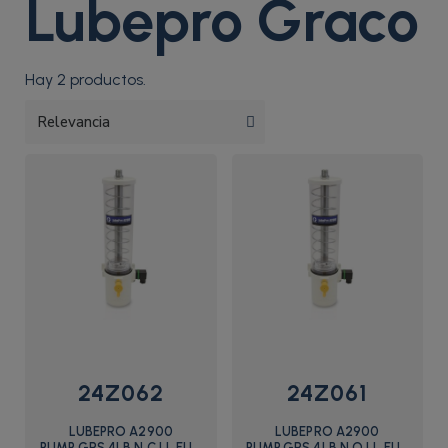
Lubepro Graco
Hay 2 productos.
24Z062
24Z061
LUBEPRO A2900
LUBEPRO A2900
PUMP,GRS,4LB,N.C,LL,EU -
PUMP,GRS,4LB,N.O,LL,EU -