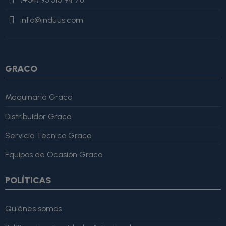
value=$imagesJson|cat:'"'} {/if} {/foreach}
"review": { "@type":
"Review", "author": { "@type": "Person", "name": "Alfonso
info@induus.com
Martínez" }, "reviewRating": { "@type": "Rating", "ratingValue":
4, "bestRating": 5 }, "reviewBody": "Este producto es excelente,
lo recomiendo totalmente." }
GRACO
Maquinaria Graco
Distribuidor Graco
Servicio Técnico Graco
Equipos de Ocasión Graco
POLÍTICAS
Quiénes somos