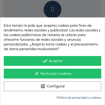
Pago Seguro
Esta tienda te pide que aceptes cookies para fines de
rendimiento, redes sociales y publicidad. Las redes sociales y
Aseguramos tus pagos online
las cookies publicitarias de terceros se utilizan para
ofrecerte funciones de redes sociales y anuncios
personalizados. ¿Aceptas estas cookies y el procesamiento
de datos personales involucrados?
done_all
Aceptar
clear
Rechazar cookies
Envío Gratis
tune
Configurar
Para los pedidos superiores a 150€
Política de privacidad y cookies