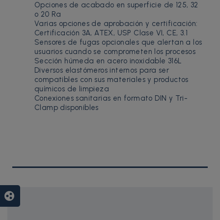
Opciones de acabado en superficie de 125, 32
o 20 Ra
Varias opciones de aprobación y certificación:
Certificación 3A, ATEX, USP Clase VI, CE, 3.1
Sensores de fugas opcionales que alertan a los
usuarios cuando se comprometen los procesos
Sección húmeda en acero inoxidable 316L
Diversos elastómeros internos para ser
compatibles con sus materiales y productos
químicos de limpieza
Conexiones sanitarias en formato DIN y Tri-
Clamp disponibles
group_work