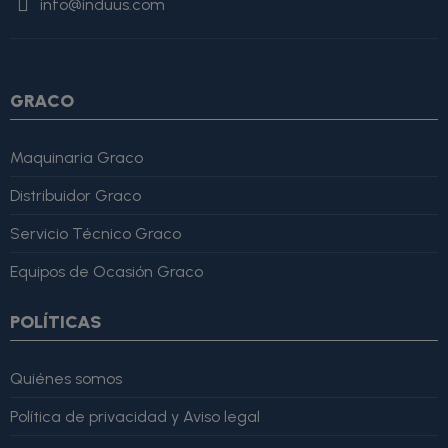
info@induus.com
Martínez" }, "reviewRating": { "@type": "Rating", "ratingValue":
4, "bestRating": 5 }, "reviewBody": "Este producto es excelente,
lo recomiendo totalmente." }
GRACO
Maquinaria Graco
Distribuidor Graco
Servicio Técnico Graco
Equipos de Ocasión Graco
POLÍTICAS
Quiénes somos
Política de privacidad y Aviso legal