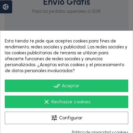
Envío Gratis
group_work
Para los pedidos superiores a 150€
Esta tienda te pide que aceptes cookies para fines de
rendimiento, redes sociales y publicidad. Las redes sociales y
las cookies publicitarias de terceros se utilizan para
ofrecerte funciones de redes sociales y anuncios
personalizados. ¿Aceptas estas cookies y el procesamiento
de datos personales involucrados?
RENTING DE 12
HASTA 60 MESES
done_all
Aceptar
clear
Rechazar cookies
tune
Configurar
Política de privacidad y cookies