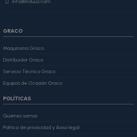
info@induus.com
Martínez" }, "reviewRating": { "@type": "Rating", "ratingValue":
4, "bestRating": 5 }, "reviewBody": "Este producto es excelente,
lo recomiendo totalmente." }
GRACO
Maquinaria Graco
Distribuidor Graco
Servicio Técnico Graco
Equipos de Ocasión Graco
POLÍTICAS
Quiénes somos
Política de privacidad y Aviso legal