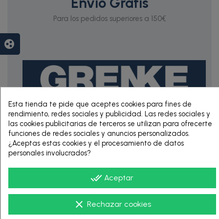
Envío Gratis
Para los pedidos superiores a 150€
group_work
Esta tienda te pide que aceptes cookies para fines de
rendimiento, redes sociales y publicidad. Las redes sociales y
las cookies publicitarias de terceros se utilizan para ofrecerte
RENTING DE 12
funciones de redes sociales y anuncios personalizados.
HASTA 60 MESES
¿Aceptas estas cookies y el procesamiento de datos
personales involucrados?
done_all
Aceptar
clear
Rechazar cookies