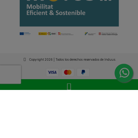
Copyright 2026 | Todos los derechos reservados de Induus.
Haz Click Ahora y Consúltenos por WhatsApp |
Asesoramiento Técnico y Comercial | Si lo prefieres
llámanos
+34 93 515 94 78