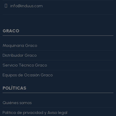
"Review", "author": { "@type": "Person", "name": "Alfonso
info@induus.com
Martínez" }, "reviewRating": { "@type": "Rating", "ratingValue":
4, "bestRating": 5 }, "reviewBody": "Este producto es excelente,
lo recomiendo totalmente." }
GRACO
Maquinaria Graco
Distribuidor Graco
Servicio Técnico Graco
Equipos de Ocasión Graco
POLÍTICAS
Quiénes somos
Política de privacidad y Aviso legal