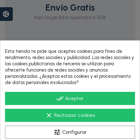
Envío Gratis
group_work
Para los pedidos superiores a 150€
Esta tienda te pide que aceptes cookies para fines de
rendimiento, redes sociales y publicidad. Las redes sociales y
las cookies publicitarias de terceros se utilizan para
ofrecerte funciones de redes sociales y anuncios
personalizados. ¿Aceptas estas cookies y el procesamiento
de datos personales involucrados?
RENTING DE 12
HASTA 60 MESES
done_all
Aceptar
clear
Rechazar cookies
tune
Configurar