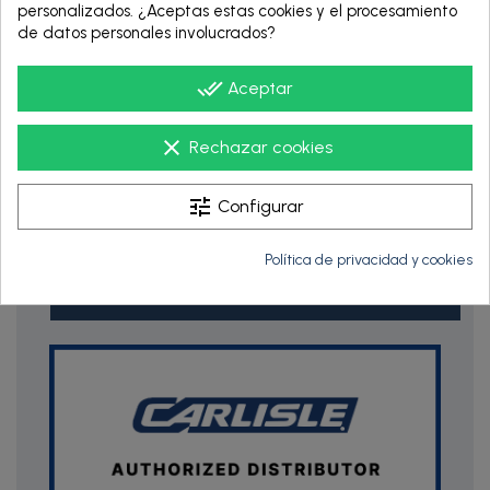
personalizados. ¿Aceptas estas cookies y el procesamiento
Para los pedidos superiores a 150€
de datos personales involucrados?
done_all
Aceptar
clear
Rechazar cookies
tune
Configurar
RENTING DE 12
Política de privacidad y cookies
HASTA 60 MESES