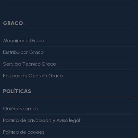
4, "bestRating": 5 }, "reviewBody": "Este producto es excelente,
lo recomiendo totalmente." }
GRACO
Maquinaria Graco
Distribuidor Graco
Servicio Técnico Graco
Equipos de Ocasión Graco
POLÍTICAS
Quiénes somos
Política de privacidad y Aviso legal
Política de cookies