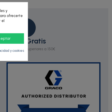
les y
para ofrecerte
 el
ceptar
Envío Gratis
ara los pedidos superiores a 150€
vacidad y cookies