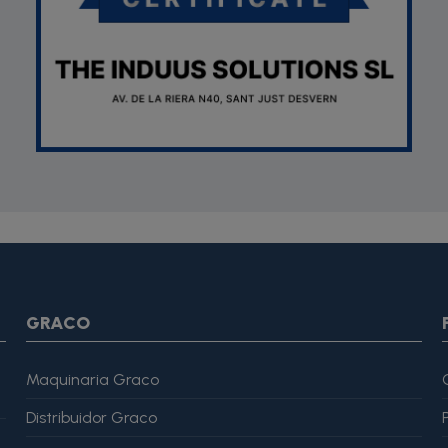
SON *} {assign var="imagesJson" value=""} {foreach from=$pr
var="imagesJson" value=$imagesJson|cat:$image.url}{assign v
magesJson" value=$imagesJson|cat:$image.url}{assign var="ima
me": "Alfonso Martínez" }, "reviewRating": { "@type": "Rating", "
GRACO
Maquinaria Graco
Distribuidor Graco