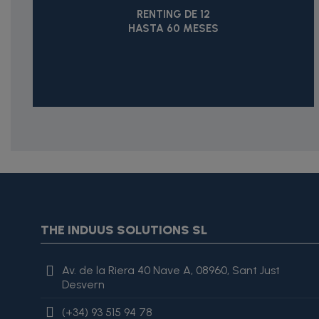
RENTING DE 12
HASTA 60 MESES
{* Construimos la lista de imágenes como un string válido J
{assign var="imagesJson" value=$imagesJson|cat:'"'}{assign 
var="imagesJson" value=$imagesJson|cat:', "'}{assign var="i
"review": { "@type": "Review", "author": { "@type": "Person", "na
THE INDUUS SOLUTIONS SL
es excelente, lo recomiendo totalmente." }
Av. de la Riera 40 Nave A, 08960, Sant Just
Desvern
(+34) 93 515 94 78