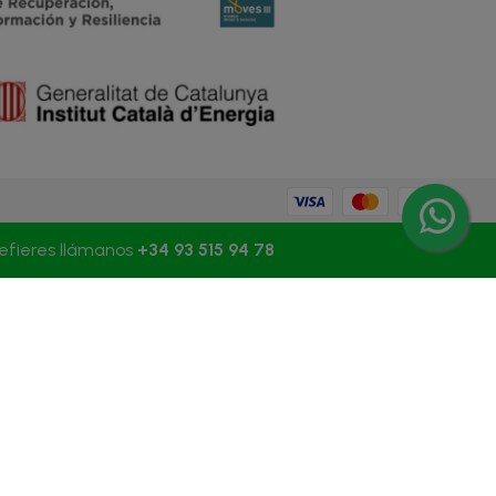
refieres llámanos
+34 93 515 94 78