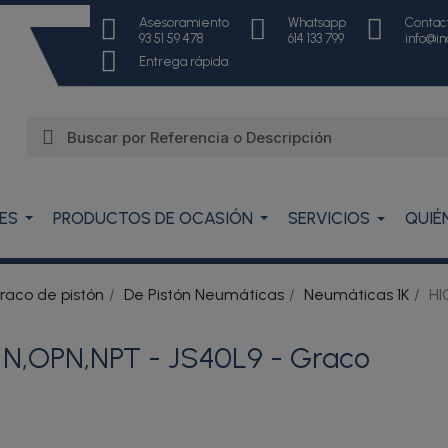
Asesoramiento
Whatsapp
Contac
93 51 59 478
614 133 799
info@i
Entrega rápida
ES
PRODUCTOS DE OCASIÓN
SERVICIOS
QUIÉ
aco de pistón
De Pistón Neumáticas
Neumáticas 1K
HI
N,OPN,NPT - JS40L9 - Graco