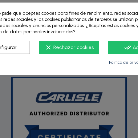
e pide que aceptes cookies para fines de rendimiento, redes socia
s redes sociales y las cookies publicitarias de terceros se utilizan 
edes sociales y anuncios personalizados. ¿Aceptas estas cookies y
 de datos personales involucrados?
clear
done_all
figurar
Rechazar cookies
A
P
Política de pri