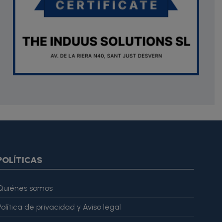
oduct.images item=image} {if $smarty.foreach.image.first}
ar="imagesJson" value=$imagesJson|cat:'"'} {else} {assign
gesJson" value=$imagesJson|cat:'"'} {/if} {/foreach}
ratingValue": 4, "bestRating": 5 }, "reviewBody": "Este producto
POLÍTICAS
Quiénes somos
Política de privacidad y Aviso legal