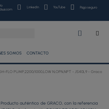
to
LinkedIn
YouTube
Pago seguro
nduus.com
NES SOMOS
CONTACTO
GH-FLO PUMP,2200/1000,LOW N,OPN,NPT - JS40L9 - Graco
Producto auténtico de GRACO, con la referencia