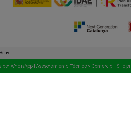
duus.
s por WhatsApp | Asesoramiento Técnico y Comercial | Si lo p