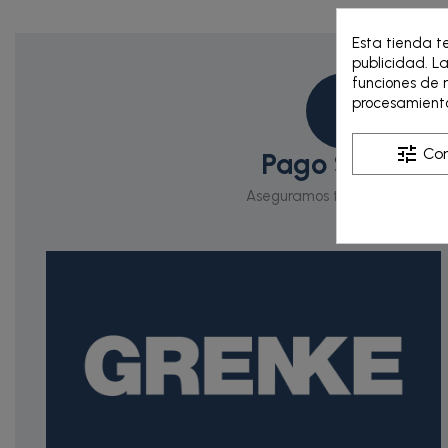
Esta tienda t
publicidad. La
funciones de r
procesamiento
tune
Con
Pago Seguro
Aseguramos tus pagos online