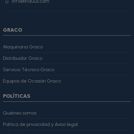
info@induus.com
Martínez" }, "reviewRating": { "@type": "Rating", "ratingValue":
4, "bestRating": 5 }, "reviewBody": "Este producto es excelente,
lo recomiendo totalmente." }
GRACO
Maquinaria Graco
Distribuidor Graco
Servicio Técnico Graco
Equipos de Ocasión Graco
POLÍTICAS
Quiénes somos
Política de privacidad y Aviso legal