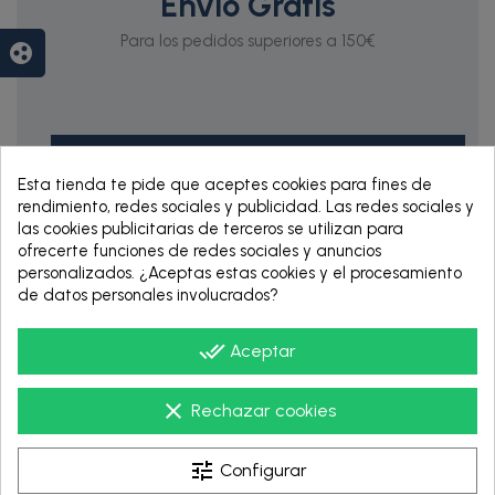
Envío Gratis
Para los pedidos superiores a 150€
group_work
Esta tienda te pide que aceptes cookies para fines de
rendimiento, redes sociales y publicidad. Las redes sociales y
las cookies publicitarias de terceros se utilizan para
ofrecerte funciones de redes sociales y anuncios
personalizados. ¿Aceptas estas cookies y el procesamiento
RENTING DE 12
de datos personales involucrados?
HASTA 60 MESES
done_all
Aceptar
clear
Rechazar cookies
tune
Configurar