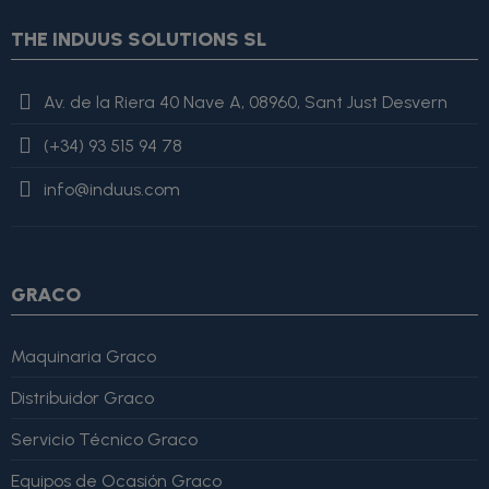
$smarty.foreach.image.first} {assign var="imagesJson"
THE INDUUS SOLUTIONS SL
value=$imagesJson|cat:'"'}{assign var="imagesJson"
value=$imagesJson|cat:$image.url}{assign var="imagesJson"
value=$imagesJson|cat:'"'} {else} {assign var="imagesJson"
Av. de la Riera 40 Nave A, 08960, Sant Just Desvern
value=$imagesJson|cat:', "'}{assign var="imagesJson"
value=$imagesJson|cat:$image.url}{assign var="imagesJson"
(+34) 93 515 94 78
value=$imagesJson|cat:'"'} {/if} {/foreach}
"review": { "@type":
"Review", "author": { "@type": "Person", "name": "Alfonso
info@induus.com
Martínez" }, "reviewRating": { "@type": "Rating", "ratingValue":
4, "bestRating": 5 }, "reviewBody": "Este producto es excelente,
lo recomiendo totalmente." }
GRACO
Maquinaria Graco
Distribuidor Graco
Servicio Técnico Graco
Equipos de Ocasión Graco