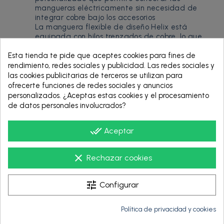
mangueras eléctricamente sin necesidad de
integrar cobre bajo los accesorios
La manguera flexible de diseño Helix está
equipada con hilos trenzados de cobre, lo que
proporciona mayor flexibilidad y durabilidad
Esta tienda te pide que aceptes cookies para fines de
rendimiento, redes sociales y publicidad. Las redes sociales y
las cookies publicitarias de terceros se utilizan para
ofrecerte funciones de redes sociales y anuncios
personalizados. ¿Aceptas estas cookies y el procesamiento
de datos personales involucrados?
done_all
Aceptar
clear
Rechazar cookies
tune
Configurar
Pago Seguro
Política de privacidad y cookies
Aseguramos tus pagos online