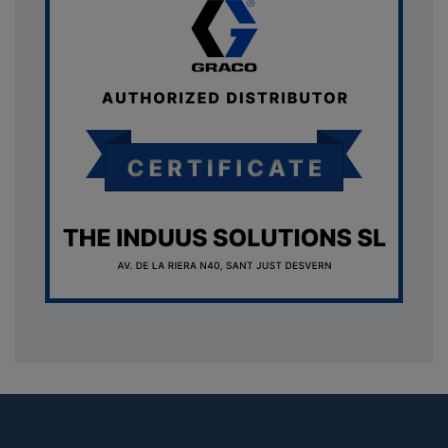
{* Construimos la lista de imágenes como un string válido
JSON *} {assign var="imagesJson" value=""} {foreach
from=$product.images item=image} {if