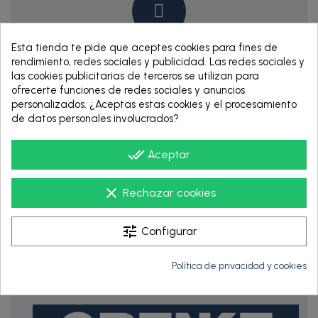
Esta tienda te pide que aceptes cookies para fines de
Pago Seguro
rendimiento, redes sociales y publicidad. Las redes sociales y
las cookies publicitarias de terceros se utilizan para
Aseguramos tus pagos online
ofrecerte funciones de redes sociales y anuncios
personalizados. ¿Aceptas estas cookies y el procesamiento
de datos personales involucrados?
done_all
Aceptar
clear
Rechazar cookies
Envío Gratis
tune
Configurar
Para los pedidos superiores a 150€
Política de privacidad y cookies