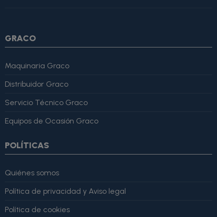
4, "bestRating": 5 }, "reviewBody": "Este producto es excelente,
lo recomiendo totalmente." }
GRACO
Maquinaria Graco
Distribuidor Graco
Servicio Técnico Graco
Equipos de Ocasión Graco
POLÍTICAS
Quiénes somos
Política de privacidad y Aviso legal
Política de cookies