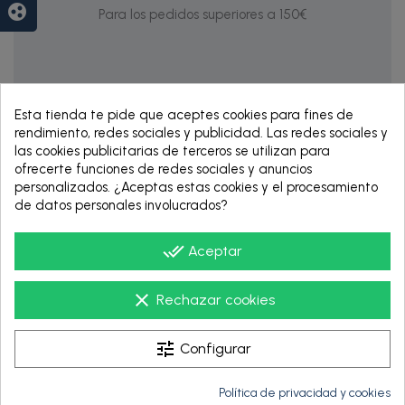
group_work
Para los pedidos superiores a 150€
Esta tienda te pide que aceptes cookies para fines de
rendimiento, redes sociales y publicidad. Las redes sociales y
las cookies publicitarias de terceros se utilizan para
ofrecerte funciones de redes sociales y anuncios
personalizados. ¿Aceptas estas cookies y el procesamiento
de datos personales involucrados?
RENTING DE 12
HASTA 60 MESES
done_all
Aceptar
clear
Rechazar cookies
tune
Configurar
Política de privacidad y cookies