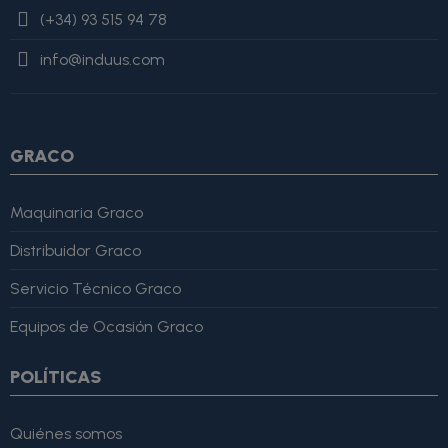
value=$imagesJson|cat:$image.url}{assign var="imagesJson"
(+34) 93 515 94 78
value=$imagesJson|cat:'"'} {/if} {/foreach}
"review": { "@type":
"Review", "author": { "@type": "Person", "name": "Alfonso
info@induus.com
Martínez" }, "reviewRating": { "@type": "Rating", "ratingValue":
4, "bestRating": 5 }, "reviewBody": "Este producto es excelente,
lo recomiendo totalmente." }
GRACO
Maquinaria Graco
Distribuidor Graco
Servicio Técnico Graco
Equipos de Ocasión Graco
POLÍTICAS
Quiénes somos