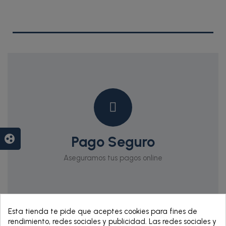
Pago Seguro
group_work
Aseguramos tus pagos online
Esta tienda te pide que aceptes cookies para fines de
rendimiento, redes sociales y publicidad. Las redes sociales y