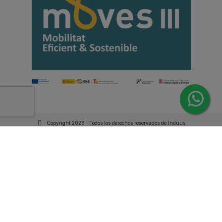
Copyright 2026 | Todos los derechos reservados de Induus.
Haz Click Ahora y Consúltenos por WhatsApp |
Asesoramiento Técnico y Comercial | Si lo prefieres
llámanos
+34 93 515 94 78