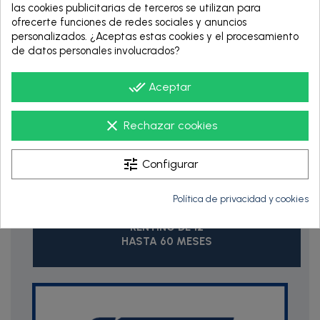
las cookies publicitarias de terceros se utilizan para
ofrecerte funciones de redes sociales y anuncios
personalizados. ¿Aceptas estas cookies y el procesamiento
Envío Gratis
de datos personales involucrados?
Para los pedidos superiores a 150€
done_all
Aceptar
clear
Rechazar cookies
tune
Configurar
Política de privacidad y cookies
RENTING DE 12
HASTA 60 MESES