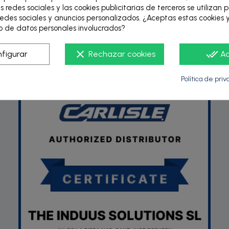
s redes sociales y las cookies publicitarias de terceros se utilizan 
edes sociales y anuncios personalizados. ¿Aceptas estas cookies y
 de datos personales involucrados?
P
clear
done_all
figurar
Rechazar cookies
A
Política de pri