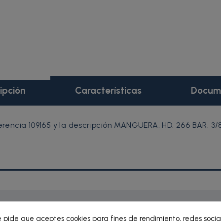
ipción
Características
Docum
ncia 109165 y la descripción MANGUERA, HD, 266 BAR, 3/8\
e pide que aceptes cookies para fines de rendimiento, redes socia