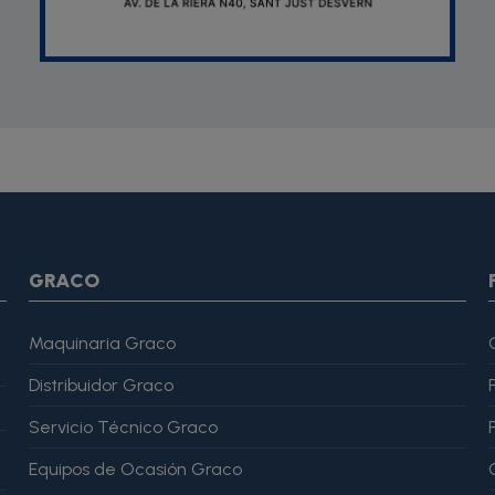
SON *} {assign var="imagesJson" value=""} {foreach from=$pr
var="imagesJson" value=$imagesJson|cat:$image.url}{assign v
magesJson" value=$imagesJson|cat:$image.url}{assign var="ima
me": "Alfonso Martínez" }, "reviewRating": { "@type": "Rating", "
GRACO
Maquinaria Graco
Distribuidor Graco
Servicio Técnico Graco
Equipos de Ocasión Graco