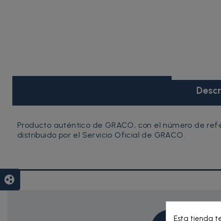
Descr
Producto auténtico de GRACO, con el número de refere
distribuido por el Servicio Oficial de GRACO.
group_work
Esta tienda t