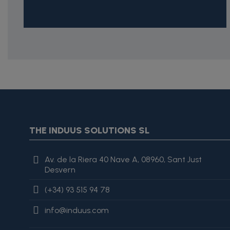
{* Construimos la lista de imágenes como un string válido J
{assign var="imagesJson" value=$imagesJson|cat:'"'}{assign 
var="imagesJson" value=$imagesJson|cat:', "'}{assign var="i
"review": { "@type": "Review", "author": { "@type": "Person", "na
THE INDUUS SOLUTIONS SL
es excelente, lo recomiendo totalmente." }
Av. de la Riera 40 Nave A, 08960, Sant Just
Desvern
(+34) 93 515 94 78
info@induus.com