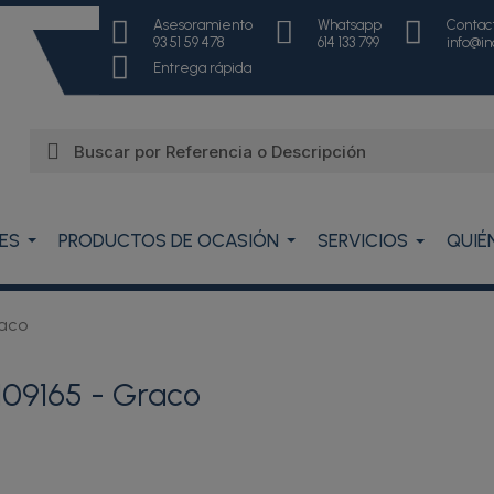
Asesoramiento
Whatsapp
Contac
93 51 59 478
614 133 799
info@i
Entrega rápida
ES
PRODUCTOS DE OCASIÓN
SERVICIOS
QUIÉ
raco
109165 - Graco