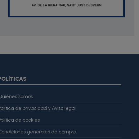
oduct.images item=image} {if $smarty.foreach.image.first}
ar="imagesJson" value=$imagesJson|cat:'"'} {else} {assign
gesJson" value=$imagesJson|cat:'"'} {/if} {/foreach}
ratingValue": 4, "bestRating": 5 }, "reviewBody": "Este producto
POLÍTICAS
Quiénes somos
Política de privacidad y Aviso legal
Política de cookies
Condiciones generales de compra