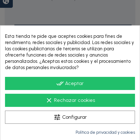
group_work
Esta tienda te pide que aceptes cookies para fines de
rendimiento, redes sociales y publicidad. Las redes sociales y
las cookies publicitarias de terceros se utilizan para
ofrecerte funciones de redes sociales y anuncios
personalizados. ¿Aceptas estas cookies y el procesamiento
de datos personales involucrados?
RENTING DE 12
HASTA 60 MESES
done_all
Aceptar
clear
Rechazar cookies
tune
Configurar
Política de privacidad y cookies