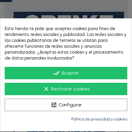
Esta tienda te pide que aceptes cookies para fines de
rendimiento, redes sociales y publicidad. Las redes sociales y
las cookies publicitarias de terceros se utilizan para
ofrecerte funciones de redes sociales y anuncios
personalizados. ¿Aceptas estas cookies y el procesamiento
RENTING DE 12
de datos personales involucrados?
HASTA 60 MESES
done_all
Aceptar
clear
Rechazar cookies
tune
Configurar
Política de privacidad y cookies