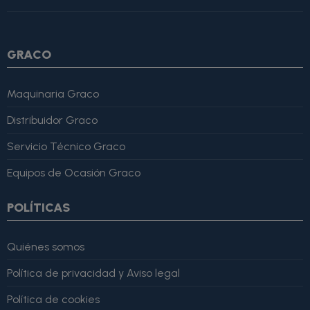
4, "bestRating": 5 }, "reviewBody": "Este producto es excelente,
lo recomiendo totalmente." }
GRACO
Maquinaria Graco
Distribuidor Graco
Servicio Técnico Graco
Equipos de Ocasión Graco
POLÍTICAS
Quiénes somos
Política de privacidad y Aviso legal
Política de cookies