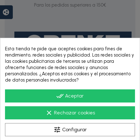
Para los pedidos superiores a 150€
group_work
Esta tienda te pide que aceptes cookies para fines de
rendimiento, redes sociales y publicidad. Las redes sociales y
las cookies publicitarias de terceros se utilizan para
ofrecerte funciones de redes sociales y anuncios
personalizados. ¿Aceptas estas cookies y el procesamiento
RENTING DE 12
de datos personales involucrados?
HASTA 60 MESES
done_all
Aceptar
clear
Rechazar cookies
tune
Configurar