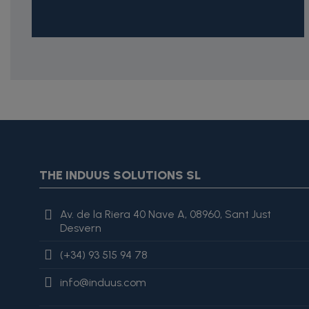
{* Construimos la lista de imágenes como un string válido J
{assign var="imagesJson" value=$imagesJson|cat:'"'}{assign 
var="imagesJson" value=$imagesJson|cat:', "'}{assign var="i
"review": { "@type": "Review", "author": { "@type": "Person", "na
THE INDUUS SOLUTIONS SL
es excelente, lo recomiendo totalmente." }
Av. de la Riera 40 Nave A, 08960, Sant Just
Desvern
(+34) 93 515 94 78
info@induus.com