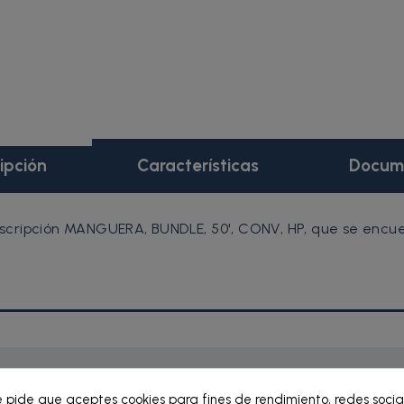
ipción
Características
Docum
scripción MANGUERA, BUNDLE, 50', CONV, HP, que se encue
e pide que aceptes cookies para fines de rendimiento, redes socia