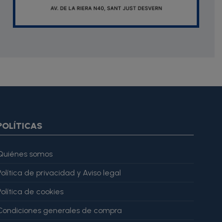
oduct.images item=image} {if $smarty.foreach.image.first}
ar="imagesJson" value=$imagesJson|cat:'"'} {else} {assign
gesJson" value=$imagesJson|cat:'"'} {/if} {/foreach}
ratingValue": 4, "bestRating": 5 }, "reviewBody": "Este producto
POLÍTICAS
Quiénes somos
Política de privacidad y Aviso legal
Política de cookies
Condiciones generales de compra