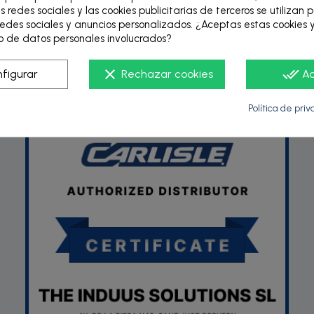
s redes sociales y las cookies publicitarias de terceros se utilizan 
edes sociales y anuncios personalizados. ¿Aceptas estas cookies y
 de datos personales involucrados?
P
clear
done_all
figurar
Rechazar cookies
A
Política de pri