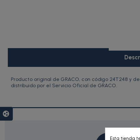
Descr
Producto original de GRACO, con código 24T248 y de
distribuido por el Servicio Oficial de GRACO.
group_work
Esta tienda t