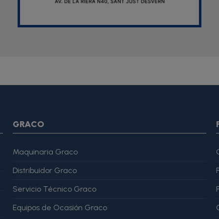
SON *} {assign var="imagesJson" value=""} {foreach from=$pr
var="imagesJson" value=$imagesJson|cat:$image.url}{assign v
magesJson" value=$imagesJson|cat:$image.url}{assign var="ima
me": "Alfonso Martínez" }, "reviewRating": { "@type": "Rating", "
GRACO
Maquinaria Graco
Distribuidor Graco
Servicio Técnico Graco
Equipos de Ocasión Graco