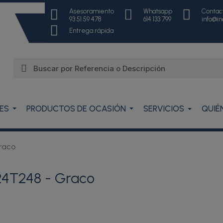
Asesoramiento
Whatsapp
Contac
93 51 59 478
614 133 799
info@i
Entrega rápida
ES
PRODUCTOS DE OCASIÓN
SERVICIOS
QUIÉ
raco
24T248 - Graco