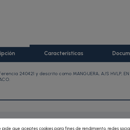
ipción
Características
Docum
eferencia 240421 y descrito como MANGUERA, A/S HVLP, E
RACO.
e pide que aceptes cookies para fines de rendimiento, redes socia