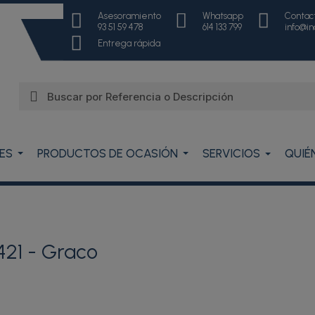
Asesoramiento
Whatsapp
Contac
93 51 59 478
614 133 799
info@i
Entrega rápida
ES
PRODUCTOS DE OCASIÓN
SERVICIOS
QUIÉ
21 - Graco