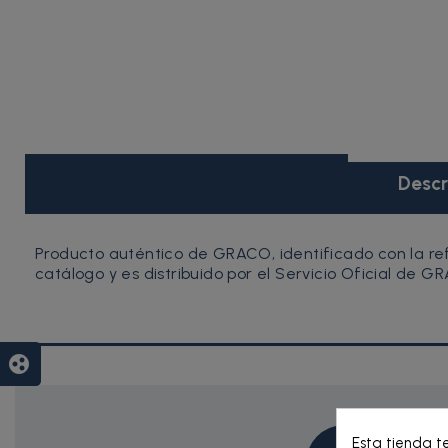
Descr
Producto auténtico de GRACO, identificado con la r
catálogo y es distribuido por el Servicio Oficial de G
group_work
Esta tienda t