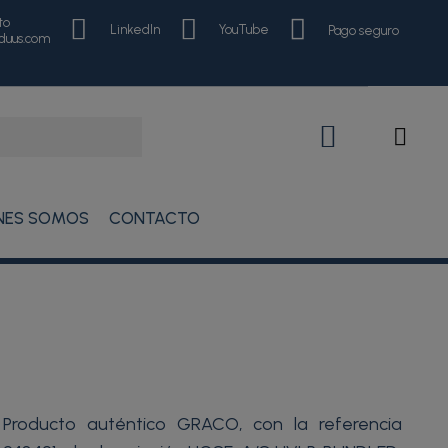
to
LinkedIn
YouTube
Pago seguro
nduus.com
NES SOMOS
CONTACTO
Producto auténtico GRACO, con la referencia