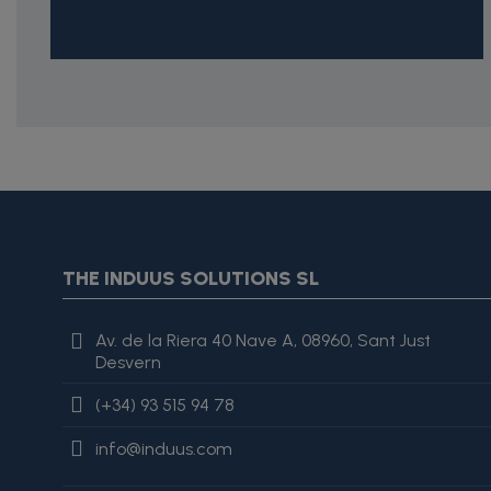
{* Construimos la lista de imágenes como un string válido J
{assign var="imagesJson" value=$imagesJson|cat:'"'}{assign 
var="imagesJson" value=$imagesJson|cat:', "'}{assign var="i
"review": { "@type": "Review", "author": { "@type": "Person", "na
THE INDUUS SOLUTIONS SL
es excelente, lo recomiendo totalmente." }
Av. de la Riera 40 Nave A, 08960, Sant Just
Desvern
(+34) 93 515 94 78
info@induus.com