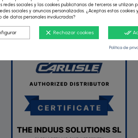
s redes sociales y las cookies publicitarias de terceros se utilizan 
edes sociales y anuncios personalizados. ¿Aceptas estas cookies y
 de datos personales involucrados?
P
clear
done_all
figurar
Rechazar cookies
A
Política de pri