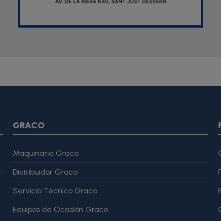
SON *} {assign var="imagesJson" value=""} {foreach from=$pr
var="imagesJson" value=$imagesJson|cat:$image.url}{assign v
magesJson" value=$imagesJson|cat:$image.url}{assign var="ima
me": "Alfonso Martínez" }, "reviewRating": { "@type": "Rating", "
GRACO
Maquinaria Graco
Distribuidor Graco
Servicio Técnico Graco
Equipos de Ocasión Graco