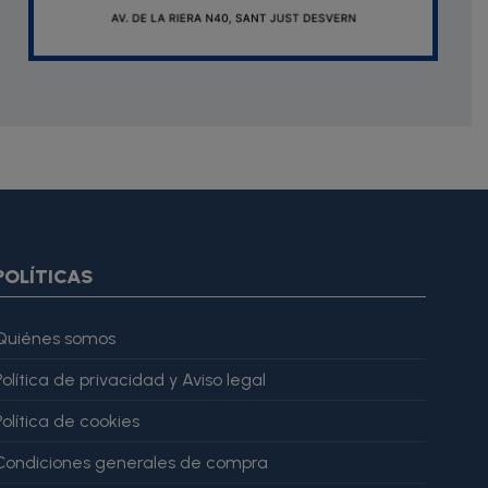
oduct.images item=image} {if $smarty.foreach.image.first}
ar="imagesJson" value=$imagesJson|cat:'"'} {else} {assign
gesJson" value=$imagesJson|cat:'"'} {/if} {/foreach}
ratingValue": 4, "bestRating": 5 }, "reviewBody": "Este producto
POLÍTICAS
Quiénes somos
Política de privacidad y Aviso legal
Política de cookies
Condiciones generales de compra