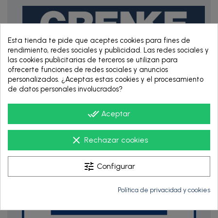
Esta tienda te pide que aceptes cookies para fines de
rendimiento, redes sociales y publicidad. Las redes sociales y
las cookies publicitarias de terceros se utilizan para
ofrecerte funciones de redes sociales y anuncios
RENTING DE 12
personalizados. ¿Aceptas estas cookies y el procesamiento
HASTA 60 MESES
de datos personales involucrados?
done_all
Aceptar
clear
Rechazar cookies
tune
Configurar
Política de privacidad y cookies