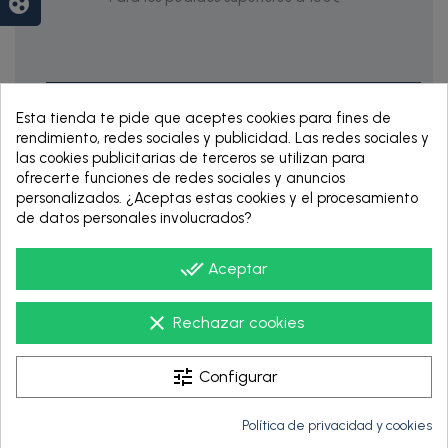
group_work
Esta tienda te pide que aceptes cookies para fines de
rendimiento, redes sociales y publicidad. Las redes sociales y
las cookies publicitarias de terceros se utilizan para
ofrecerte funciones de redes sociales y anuncios
personalizados. ¿Aceptas estas cookies y el procesamiento
de datos personales involucrados?
RENTING DE 12
HASTA 60 MESES
done_all
Aceptar
clear
Rechazar cookies
tune
Configurar
Política de privacidad y cookies