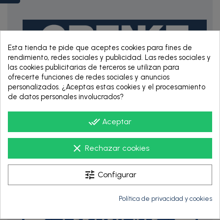
Esta tienda te pide que aceptes cookies para fines de
rendimiento, redes sociales y publicidad. Las redes sociales y
las cookies publicitarias de terceros se utilizan para
ofrecerte funciones de redes sociales y anuncios
personalizados. ¿Aceptas estas cookies y el procesamiento
RENTING DE 12
de datos personales involucrados?
HASTA 60 MESES
done_all
Aceptar
clear
Rechazar cookies
tune
Configurar
Política de privacidad y cookies