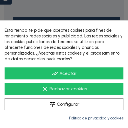
Esta tienda te pide que aceptes cookies para fines de
rendimiento, redes sociales y publicidad. Las redes sociales y
las cookies publicitarias de terceros se utilizan para
ofrecerte funciones de redes sociales y anuncios
personalizados. ¿Aceptas estas cookies y el procesamiento
RENTING DE 12
de datos personales involucrados?
HASTA 60 MESES
done_all
Aceptar
clear
Rechazar cookies
tune
Configurar
Política de privacidad y cookies