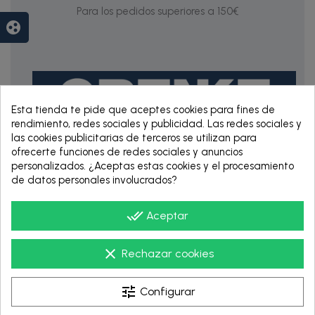
Para los pedidos superiores a 150€
group_work
Esta tienda te pide que aceptes cookies para fines de
rendimiento, redes sociales y publicidad. Las redes sociales y
las cookies publicitarias de terceros se utilizan para
ofrecerte funciones de redes sociales y anuncios
personalizados. ¿Aceptas estas cookies y el procesamiento
RENTING DE 12
de datos personales involucrados?
HASTA 60 MESES
done_all
Aceptar
clear
Rechazar cookies
tune
Configurar