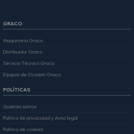
4, "bestRating": 5 }, "reviewBody": "Este producto es excelente,
lo recomiendo totalmente." }
GRACO
Maquinaria Graco
Distribuidor Graco
Servicio Técnico Graco
Equipos de Ocasión Graco
POLÍTICAS
Quiénes somos
Política de privacidad y Aviso legal
Política de cookies