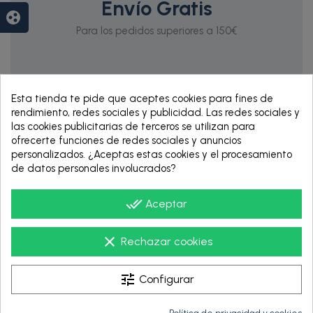
Envío Gratis
group_work
Para los pedidos superiores a 150€
Esta tienda te pide que aceptes cookies para fines de
rendimiento, redes sociales y publicidad. Las redes sociales y
las cookies publicitarias de terceros se utilizan para
ofrecerte funciones de redes sociales y anuncios
personalizados. ¿Aceptas estas cookies y el procesamiento
de datos personales involucrados?
RENTING DE 12
done_all
HASTA 60 MESES
Aceptar
clear
Rechazar cookies
tune
Configurar