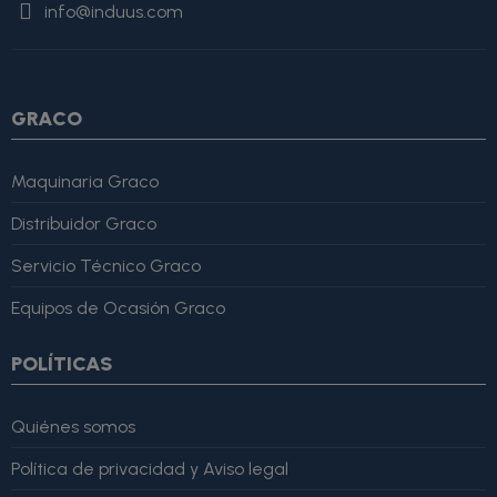
info@induus.com
Martínez" }, "reviewRating": { "@type": "Rating", "ratingValue":
4, "bestRating": 5 }, "reviewBody": "Este producto es excelente,
lo recomiendo totalmente." }
GRACO
Maquinaria Graco
Distribuidor Graco
Servicio Técnico Graco
Equipos de Ocasión Graco
POLÍTICAS
Quiénes somos
Política de privacidad y Aviso legal