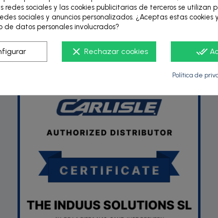
s redes sociales y las cookies publicitarias de terceros se utilizan 
edes sociales y anuncios personalizados. ¿Aceptas estas cookies y
 de datos personales involucrados?
P
clear
done_all
figurar
Rechazar cookies
A
Política de pri