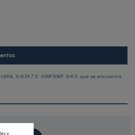
entos
RA, 3/4\11X7.5', 500PSIWP, 3/4\11, que se encuentra
les y