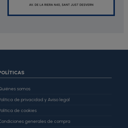
oduct.images item=image} {if $smarty.foreach.image.first}
ar="imagesJson" value=$imagesJson|cat:'"'} {else} {assign
gesJson" value=$imagesJson|cat:'"'} {/if} {/foreach}
ratingValue": 4, "bestRating": 5 }, "reviewBody": "Este producto
POLÍTICAS
Quiénes somos
Política de privacidad y Aviso legal
Política de cookies
Condiciones generales de compra