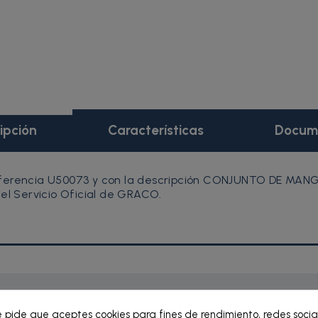
ipción
Características
Docum
ferencia U50073 y con la descripción CONJUNTO DE MANGUE
 el Servicio Oficial de GRACO.
e pide que aceptes cookies para fines de rendimiento, redes socia