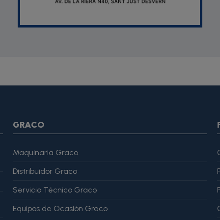
SON *} {assign var="imagesJson" value=""} {foreach from=$pr
var="imagesJson" value=$imagesJson|cat:$image.url}{assign v
magesJson" value=$imagesJson|cat:$image.url}{assign var="ima
me": "Alfonso Martínez" }, "reviewRating": { "@type": "Rating", "
GRACO
Maquinaria Graco
Distribuidor Graco
Servicio Técnico Graco
Equipos de Ocasión Graco