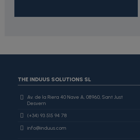
{* Construimos la lista de imágenes como un string válido J
{assign var="imagesJson" value=$imagesJson|cat:'"'}{assign 
var="imagesJson" value=$imagesJson|cat:', "'}{assign var="i
"review": { "@type": "Review", "author": { "@type": "Person", "na
THE INDUUS SOLUTIONS SL
es excelente, lo recomiendo totalmente." }
Av. de la Riera 40 Nave A, 08960, Sant Just
Desvern
(+34) 93 515 94 78
info@induus.com