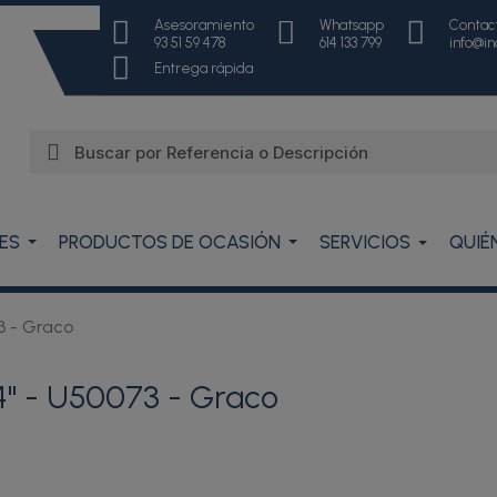
Asesoramiento
Whatsapp
Contac
93 51 59 478
614 133 799
info@i
Entrega rápida
ES
PRODUCTOS DE OCASIÓN
SERVICIOS
QUIÉ
3 - Graco
4" - U50073 - Graco