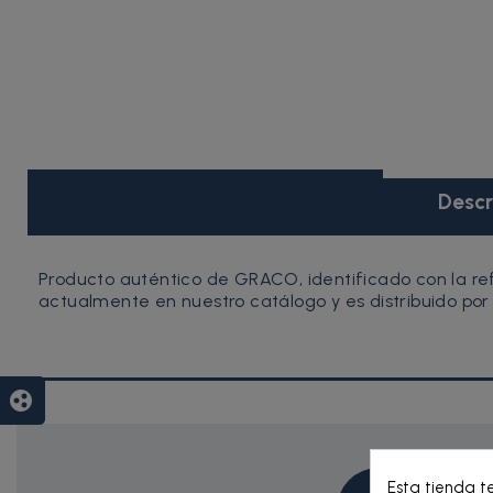
Descr
Producto auténtico de GRACO, identificado con la re
actualmente en nuestro catálogo y es distribuido por
group_work
Esta tienda t