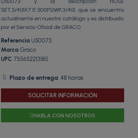
U50073 y la descripción HOSE
SET,3/4\11X7.5',500PSIWP,3/4\11, que se encuentra
actualmente en nuestro catálogo y es distribuido
por el Servicio Oficial de GRACO.
Referencia
U50073
Marca
Graco
UPC
755652213185
Plazo de entrega
: 48 horas
SOLICITAR INFORMACIÓN
HABLA CON NOSOTROS