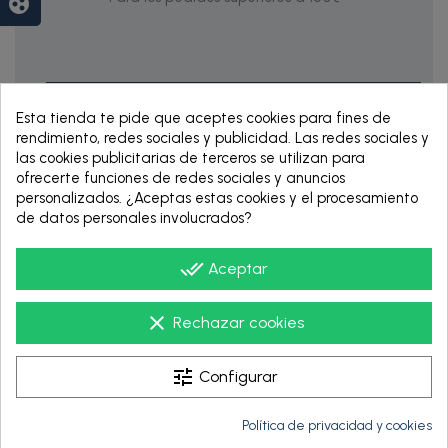
group_work
Esta tienda te pide que aceptes cookies para fines de
rendimiento, redes sociales y publicidad. Las redes sociales y
las cookies publicitarias de terceros se utilizan para
ofrecerte funciones de redes sociales y anuncios
personalizados. ¿Aceptas estas cookies y el procesamiento
de datos personales involucrados?
RENTING DE 12
HASTA 60 MESES
done_all
Aceptar
clear
Rechazar cookies
tune
Configurar
Política de privacidad y cookies