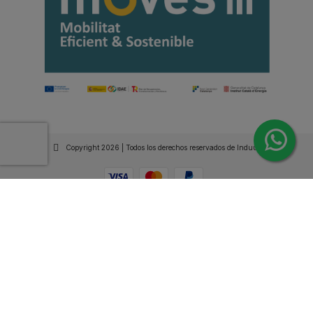
Copyright 2026 | Todos los derechos reservados de Induus.
Haz Click Ahora y Consúltenos por WhatsApp |
Asesoramiento Técnico y Comercial | Si lo prefieres
llámanos
+34 93 515 94 78