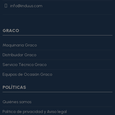
"Review", "author": { "@type": "Person", "name": "Alfonso
info@induus.com
Martínez" }, "reviewRating": { "@type": "Rating", "ratingValue":
4, "bestRating": 5 }, "reviewBody": "Este producto es excelente,
lo recomiendo totalmente." }
GRACO
Maquinaria Graco
Distribuidor Graco
Servicio Técnico Graco
Equipos de Ocasión Graco
POLÍTICAS
Quiénes somos
Política de privacidad y Aviso legal