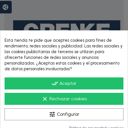
group_work
Esta tienda te pide que aceptes cookies para fines de
rendimiento, redes sociales y publicidad. Las redes sociales y
las cookies publicitarias de terceros se utilizan para
ofrecerte funciones de redes sociales y anuncios
RENTING DE 12
personalizados. ¿Aceptas estas cookies y el procesamiento
HASTA 60 MESES
de datos personales involucrados?
done_all
Aceptar
clear
Rechazar cookies
tune
Configurar