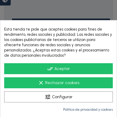
Esta tienda te pide que aceptes cookies para fines de
rendimiento, redes sociales y publicidad. Las redes sociales y
las cookies publicitarias de terceros se utilizan para
ofrecerte funciones de redes sociales y anuncios
personalizados. ¿Aceptas estas cookies y el procesamiento
RENTING DE 12
de datos personales involucrados?
HASTA 60 MESES
done_all
Aceptar
clear
Rechazar cookies
tune
Configurar
Política de privacidad y cookies