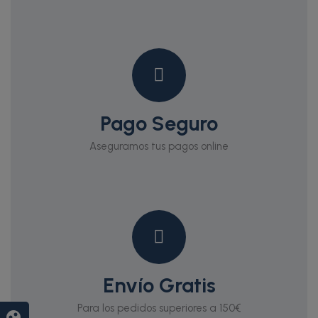
Pago Seguro
Aseguramos tus pagos online
Envío Gratis
Para los pedidos superiores a 150€
group_work