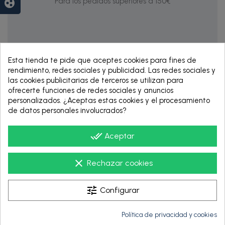
Para los pedidos superiores a 150€
group_work
Esta tienda te pide que aceptes cookies para fines de
rendimiento, redes sociales y publicidad. Las redes sociales y
las cookies publicitarias de terceros se utilizan para
ofrecerte funciones de redes sociales y anuncios
personalizados. ¿Aceptas estas cookies y el procesamiento
de datos personales involucrados?
RENTING DE 12
HASTA 60 MESES
done_all
Aceptar
clear
Rechazar cookies
tune
Configurar
Política de privacidad y cookies